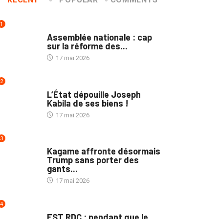
1
NATION
Assemblée nationale : cap
sur la réforme des...
17 mai 2026
2
NATION
L’État dépouille Joseph
Kabila de ses biens !
17 mai 2026
3
POLITIQUE
Kagame affronte désormais
Trump sans porter des
gants...
17 mai 2026
4
POLITIQUE
EST RDC : pendant que le