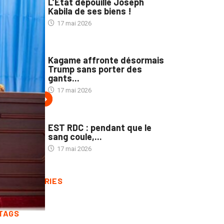
L’État dépouille Joseph
Kabila de ses biens !
17 mai 2026
3
POLITIQUE
Kagame affronte désormais
Trump sans porter des
gants...
17 mai 2026
4
POLITIQUE
EST RDC : pendant que le
sang coule,...
17 mai 2026
WP CATEGORIES
TAGS