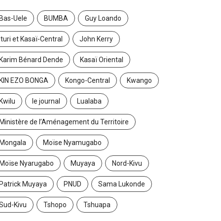
Bas-Uele
BUMBA
Guy Loando
Ituri et Kasaï-Central
John Kerry
Karim Bénard Dende
Kasaï Oriental
KIN EZO BONGA
Kongo-Central
Kwango
Kwilu
le journal
Lualaba
Ministère de l’Aménagement du Territoire
Mongala
Moïse Nyamugabo
Moïse Nyarugabo
Muyaya
Nord-Kivu
Patrick Muyaya
PNUD
Sama Lukonde
Sud-Kivu
Tshopo
Tshuapa