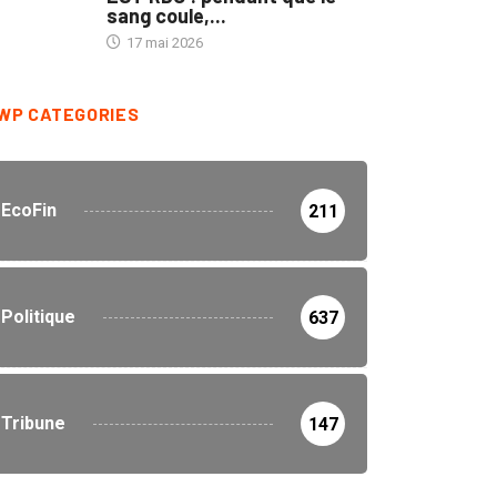
sang coule,...
17 mai 2026
WP CATEGORIES
EcoFin
211
Politique
637
Tribune
147