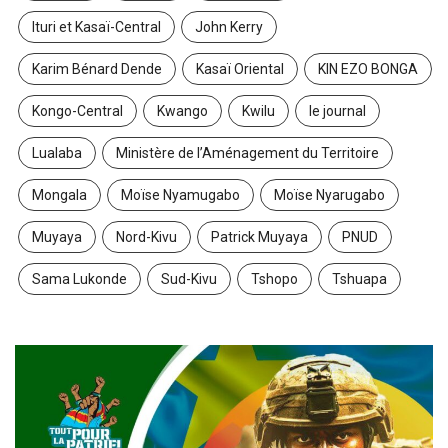
Ituri et Kasaï-Central
John Kerry
Karim Bénard Dende
Kasaï Oriental
KIN EZO BONGA
Kongo-Central
Kwango
Kwilu
le journal
Lualaba
Ministère de l’Aménagement du Territoire
Mongala
Moïse Nyamugabo
Moïse Nyarugabo
Muyaya
Nord-Kivu
Patrick Muyaya
PNUD
Sama Lukonde
Sud-Kivu
Tshopo
Tshuapa