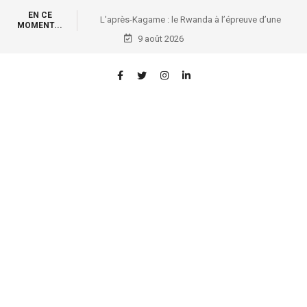
EN CE
à l’épreuve d’une
Affaires foncières et ENA: Première vague de
MOMENT...
isive
formation des conservateurs des titres immobiliers
9 août 2026