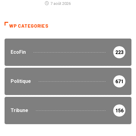
7 août 2026
WP CATEGORIES
EcoFin
223
Politique
671
Tribune
156