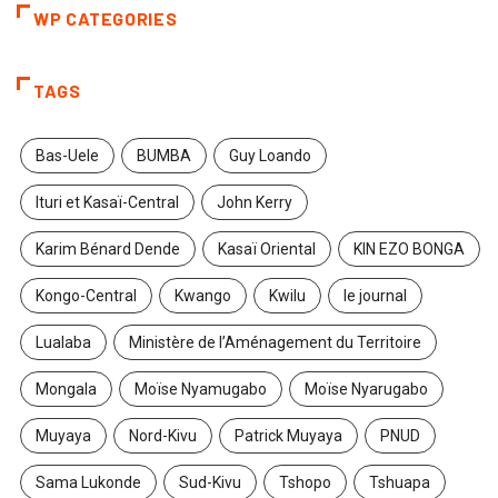
WP CATEGORIES
TAGS
Bas-Uele
BUMBA
Guy Loando
Ituri et Kasaï-Central
John Kerry
Karim Bénard Dende
Kasaï Oriental
KIN EZO BONGA
Kongo-Central
Kwango
Kwilu
le journal
Lualaba
Ministère de l’Aménagement du Territoire
Mongala
Moïse Nyamugabo
Moïse Nyarugabo
Muyaya
Nord-Kivu
Patrick Muyaya
PNUD
Sama Lukonde
Sud-Kivu
Tshopo
Tshuapa