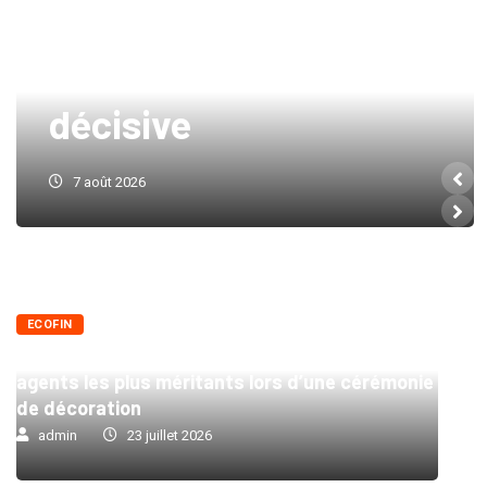
Rwanda à l’épreuve
d’une transition
décisive
7 août 2026
ECOFIN
La Banque Centrale du Congo honore ses
agents les plus méritants lors d’une cérémonie
de décoration
admin
23 juillet 2026