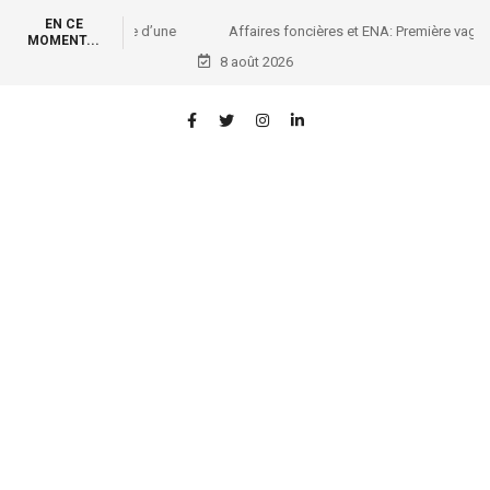
EN CE
Affaires foncières et ENA: Première vague de formation
MOMENT...
des conservateurs des titres immobiliers
8 août 2026