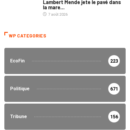
Lambert Mende jete le pavé dans
la mare...
7 août 2026
WP CATEGORIES
EcoFin
223
Politique
671
Tribune
156