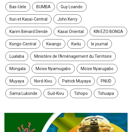
Bas-Uele
BUMBA
Guy Loando
Ituri et Kasaï-Central
John Kerry
Karim Bénard Dende
Kasaï Oriental
KIN EZO BONGA
Kongo-Central
Kwango
Kwilu
le journal
Lualaba
Ministère de l’Aménagement du Territoire
Mongala
Moïse Nyamugabo
Moïse Nyarugabo
Muyaya
Nord-Kivu
Patrick Muyaya
PNUD
Sama Lukonde
Sud-Kivu
Tshopo
Tshuapa