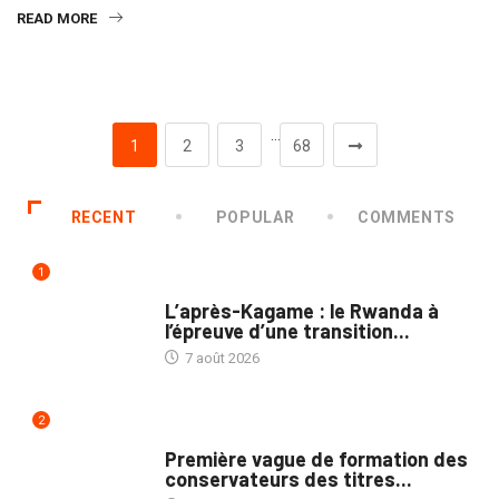
READ MORE
…
1
2
3
68
RECENT
POPULAR
COMMENTS
1
POLITIQUE
L’après-Kagame : le Rwanda à
l’épreuve d’une transition...
7 août 2026
2
NATION
Première vague de formation des
conservateurs des titres...