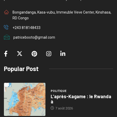
Bongandanga, Kasa-vubu, Immeuble Veve Center, Kinshasa,
RD Congo
+243 818148433
patricebooto@gmail.com
Popular Post
POLITIQUE
L’après-Kagame : le Rwanda
à
7 août 2026