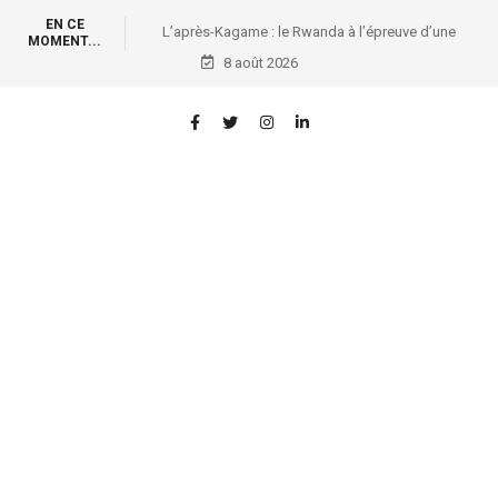
EN CE
à l’épreuve d’une
Affaires foncières et ENA: Première vague de
MOMENT...
isive
formation des conservateurs des titres immobiliers
8 août 2026