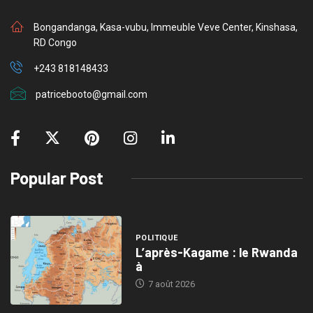
Bongandanga, Kasa-vubu, Immeuble Veve Center, Kinshasa,
RD Congo
+243 818148433
patricebooto@gmail.com
Popular Post
POLITIQUE
L’après-Kagame : le Rwanda
à
7 août 2026