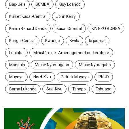
Bas-Uele
BUMBA
Guy Loando
Ituri et Kasaï-Central
John Kerry
Karim Bénard Dende
Kasaï Oriental
KIN EZO BONGA
Kongo-Central
Kwango
Kwilu
le journal
Lualaba
Ministère de l’Aménagement du Territoire
Mongala
Moïse Nyamugabo
Moïse Nyarugabo
Muyaya
Nord-Kivu
Patrick Muyaya
PNUD
Sama Lukonde
Sud-Kivu
Tshopo
Tshuapa