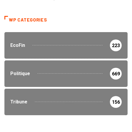
WP CATEGORIES
EcoFin
223
Politique
669
Tribune
156