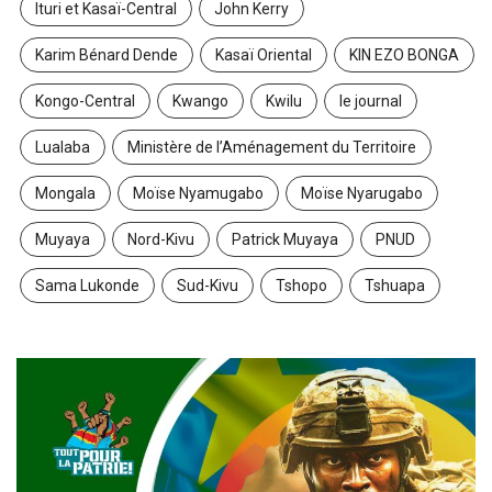
Ituri et Kasaï-Central
John Kerry
Karim Bénard Dende
Kasaï Oriental
KIN EZO BONGA
Kongo-Central
Kwango
Kwilu
le journal
Lualaba
Ministère de l’Aménagement du Territoire
Mongala
Moïse Nyamugabo
Moïse Nyarugabo
Muyaya
Nord-Kivu
Patrick Muyaya
PNUD
Sama Lukonde
Sud-Kivu
Tshopo
Tshuapa