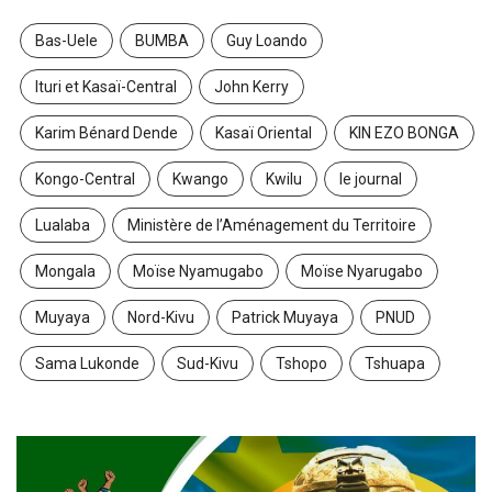
Bas-Uele
BUMBA
Guy Loando
Ituri et Kasaï-Central
John Kerry
Karim Bénard Dende
Kasaï Oriental
KIN EZO BONGA
Kongo-Central
Kwango
Kwilu
le journal
Lualaba
Ministère de l’Aménagement du Territoire
Mongala
Moïse Nyamugabo
Moïse Nyarugabo
Muyaya
Nord-Kivu
Patrick Muyaya
PNUD
Sama Lukonde
Sud-Kivu
Tshopo
Tshuapa