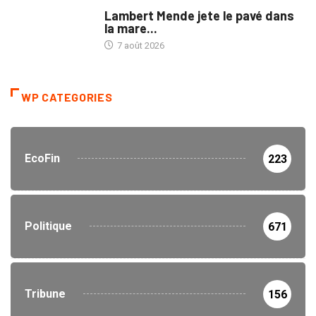
POLITIQUE
Lambert Mende jete le pavé dans
la mare...
7 août 2026
WP CATEGORIES
EcoFin
223
Politique
671
Tribune
156