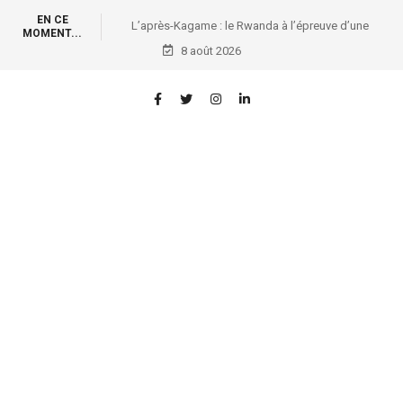
EN CE
à l’épreuve d’une
Affaires foncières et ENA: Première vague de
MOMENT...
sive
formation des conservateurs des titres immobiliers
8 août 2026