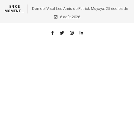
EN CE
Don de l’Asbl Les Amis de Patrick Muyaya: 25 écoles de
MOMENT...
la FUNA dotées de 1.000 kits scolaires !
6 août 2026