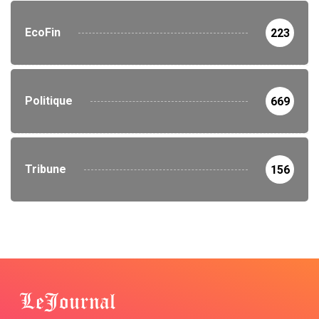
EcoFin
223
Politique
669
Tribune
156