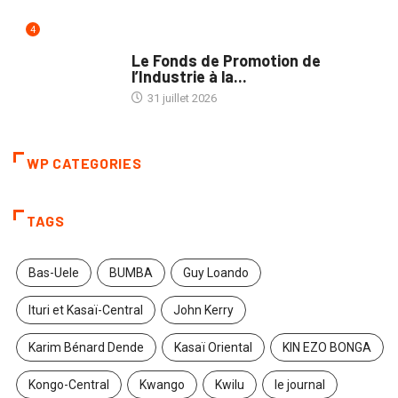
4
POLITIQUE
Le Fonds de Promotion de
l’Industrie à la...
31 juillet 2026
WP CATEGORIES
TAGS
Bas-Uele
BUMBA
Guy Loando
Ituri et Kasaï-Central
John Kerry
Karim Bénard Dende
Kasaï Oriental
KIN EZO BONGA
Kongo-Central
Kwango
Kwilu
le journal