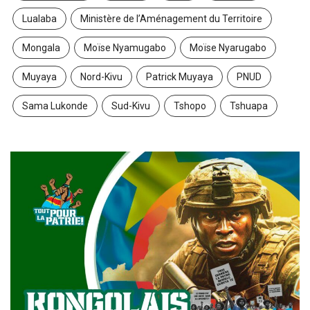
Lualaba
Ministère de l’Aménagement du Territoire
Mongala
Moïse Nyamugabo
Moïse Nyarugabo
Muyaya
Nord-Kivu
Patrick Muyaya
PNUD
Sama Lukonde
Sud-Kivu
Tshopo
Tshuapa