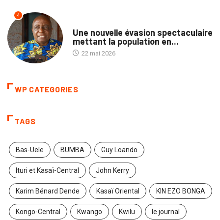
4
PROVINCES
Une nouvelle évasion spectaculaire
mettant la population en...
22 mai 2026
WP CATEGORIES
TAGS
Bas-Uele
BUMBA
Guy Loando
Ituri et Kasaï-Central
John Kerry
Karim Bénard Dende
Kasaï Oriental
KIN EZO BONGA
Kongo-Central
Kwango
Kwilu
le journal