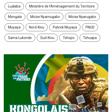
Lualaba
Ministère de l’Aménagement du Territoire
Mongala
Moïse Nyamugabo
Moïse Nyarugabo
Muyaya
Nord-Kivu
Patrick Muyaya
PNUD
Sama Lukonde
Sud-Kivu
Tshopo
Tshuapa