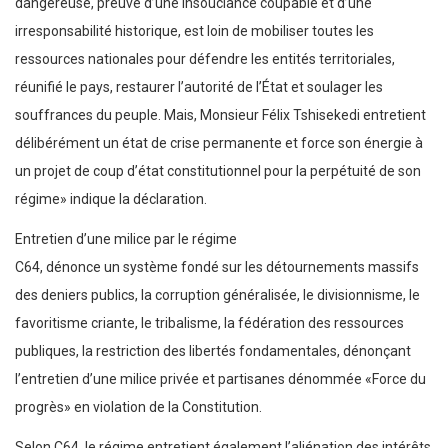
dangereuse, preuve d’une insouciance coupable et d’une
irresponsabilité historique, est loin de mobiliser toutes les
ressources nationales pour défendre les entités territoriales,
réunifié le pays, restaurer l’autorité de l’État et soulager les
souffrances du peuple. Mais, Monsieur Félix Tshisekedi entretient
délibérément un état de crise permanente et force son énergie à
un projet de coup d’état constitutionnel pour la perpétuité de son
régime» indique la déclaration.
Entretien d’une milice par le régime
C64, dénonce un système fondé sur les détournements massifs
des deniers publics, la corruption généralisée, le divisionnisme, le
favoritisme criante, le tribalisme, la fédération des ressources
publiques, la restriction des libertés fondamentales, dénonçant
l’entretien d’une milice privée et partisanes dénommée «Force du
progrès» en violation de la Constitution.
Selon C64, le régime entretient également l’aliénation des intérêts