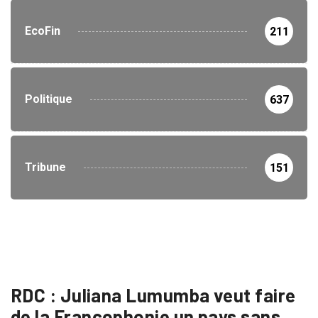
EcoFin
211
Politique
637
Tribune
151
RDC : Juliana Lumumba veut faire
de la Francophonie un pays sans