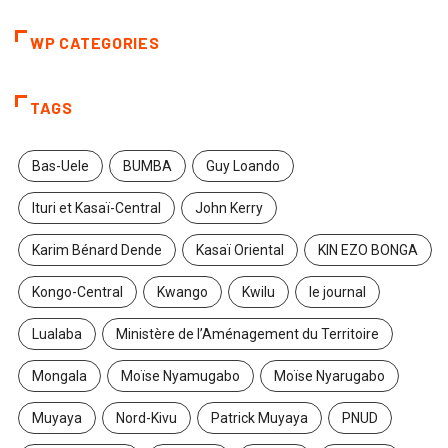
WP CATEGORIES
TAGS
Bas-Uele
BUMBA
Guy Loando
Ituri et Kasaï-Central
John Kerry
Karim Bénard Dende
Kasaï Oriental
KIN EZO BONGA
Kongo-Central
Kwango
Kwilu
le journal
Lualaba
Ministère de l’Aménagement du Territoire
Mongala
Moïse Nyamugabo
Moïse Nyarugabo
Muyaya
Nord-Kivu
Patrick Muyaya
PNUD