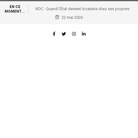
EN CE
RDC : Quand l’État devient locataire chez ses propres
MOMENT...
voleurs !: RDC : Quand l’État devient locataire chez ses
22 mai 2026
propres voleurs !