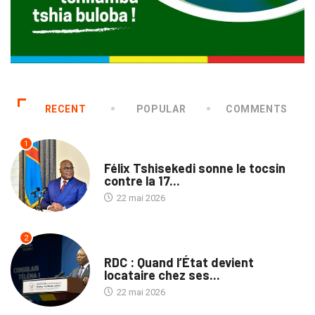
RECENT
POPULAR
COMMENTS
1
SANTÉ
Félix Tshisekedi sonne le tocsin
contre la 17...
22 mai 2026
2
NON CLASSÉ
RDC : Quand l’État devient
locataire chez ses...
22 mai 2026