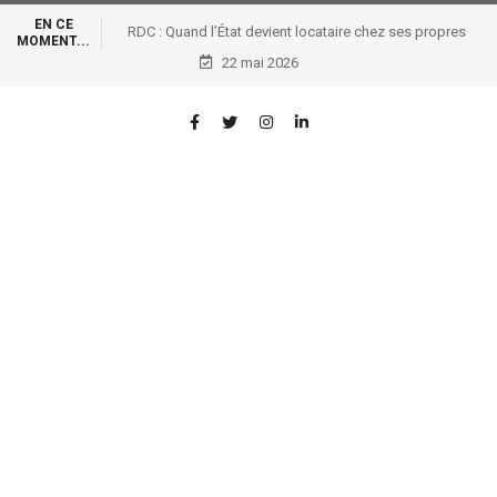
EN CE
RDC : Quand l’État devient locataire chez ses propres
MOMENT...
voleurs !: RDC : Quand l’État devient locataire chez ses
22 mai 2026
propres voleurs !