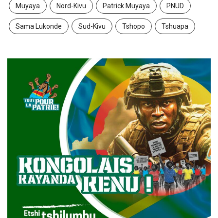
Muyaya
Nord-Kivu
Patrick Muyaya
PNUD
Sama Lukonde
Sud-Kivu
Tshopo
Tshuapa