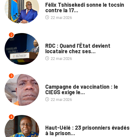
Félix Tshisekedi sonne le tocsin
contre la 17...
22 mai 2026
2
NON CLASSÉ
RDC : Quand l’État devient
locataire chez ses...
22 mai 2026
3
SANTÉ
Campagne de vaccination : le
CIEGS exige le...
22 mai 2026
4
PROVINCES
Haut-Uélé : 23 prisonniers évadés
à la prison...