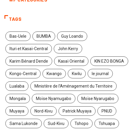
TAGS
Bas-Uele
BUMBA
Guy Loando
Ituri et Kasaï-Central
John Kerry
Karim Bénard Dende
Kasaï Oriental
KIN EZO BONGA
Kongo-Central
Kwango
Kwilu
le journal
Lualaba
Ministère de l’Aménagement du Territoire
Mongala
Moïse Nyamugabo
Moïse Nyarugabo
Muyaya
Nord-Kivu
Patrick Muyaya
PNUD
Sama Lukonde
Sud-Kivu
Tshopo
Tshuapa