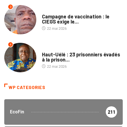
3
SANTÉ
Campagne de vaccination : le
CIEGS exige le...
22 mai 2026
4
PROVINCES
Haut-Uélé : 23 prisonniers évadés
à la prison...
22 mai 2026
WP CATEGORIES
EcoFin
211