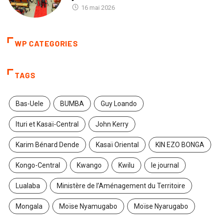
16 mai 2026
WP CATEGORIES
TAGS
Bas-Uele
BUMBA
Guy Loando
Ituri et Kasaï-Central
John Kerry
Karim Bénard Dende
Kasaï Oriental
KIN EZO BONGA
Kongo-Central
Kwango
Kwilu
le journal
Lualaba
Ministère de l’Aménagement du Territoire
Mongala
Moïse Nyamugabo
Moïse Nyarugabo