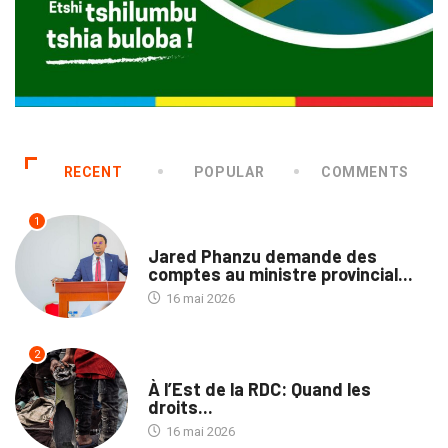
RECENT
POPULAR
COMMENTS
1
NATION
Jared Phanzu demande des
comptes au ministre provincial...
16 mai 2026
2
NATION
À l’Est de la RDC: Quand les
droits...
16 mai 2026