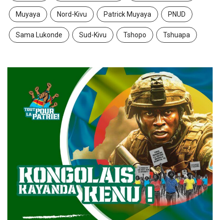
Muyaya
Nord-Kivu
Patrick Muyaya
PNUD
Sama Lukonde
Sud-Kivu
Tshopo
Tshuapa