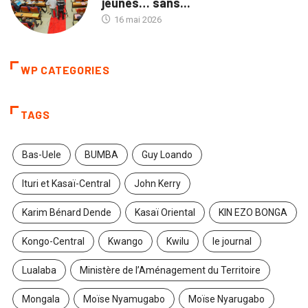
jeunes… sans...
16 mai 2026
WP CATEGORIES
TAGS
Bas-Uele
BUMBA
Guy Loando
Ituri et Kasaï-Central
John Kerry
Karim Bénard Dende
Kasaï Oriental
KIN EZO BONGA
Kongo-Central
Kwango
Kwilu
le journal
Lualaba
Ministère de l’Aménagement du Territoire
Mongala
Moïse Nyamugabo
Moïse Nyarugabo