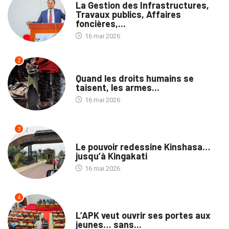
La Gestion des Infrastructures,
Travaux publics, Affaires
foncières,...
16 mai 2026
2
NATION
Quand les droits humains se
taisent, les armes...
16 mai 2026
3
NATION
Le pouvoir redessine Kinshasa…
jusqu’à Kingakati
16 mai 2026
4
POLITIQUE
L’APK veut ouvrir ses portes aux
jeunes… sans...