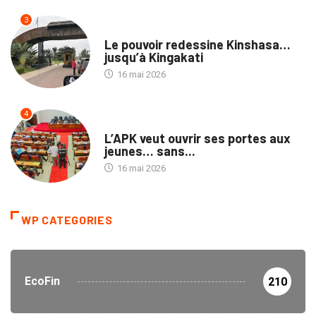
3
NATION
Le pouvoir redessine Kinshasa…
jusqu’à Kingakati
16 mai 2026
4
POLITIQUE
L’APK veut ouvrir ses portes aux
jeunes… sans...
16 mai 2026
WP CATEGORIES
EcoFin
210