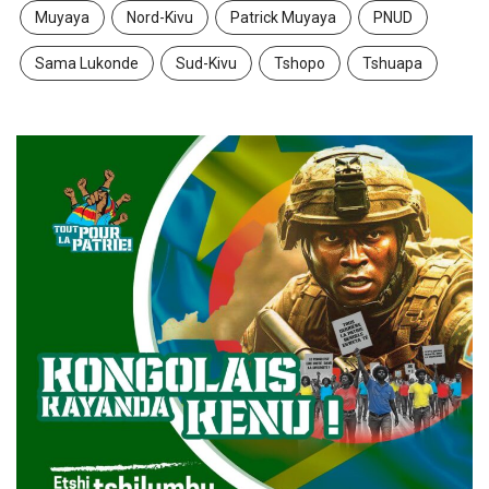
Muyaya
Nord-Kivu
Patrick Muyaya
PNUD
Sama Lukonde
Sud-Kivu
Tshopo
Tshuapa