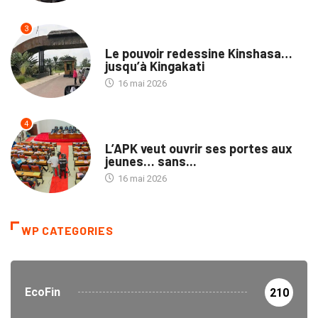
3
NATION
Le pouvoir redessine Kinshasa…
jusqu’à Kingakati
16 mai 2026
4
POLITIQUE
L’APK veut ouvrir ses portes aux
jeunes… sans...
16 mai 2026
WP CATEGORIES
EcoFin
210