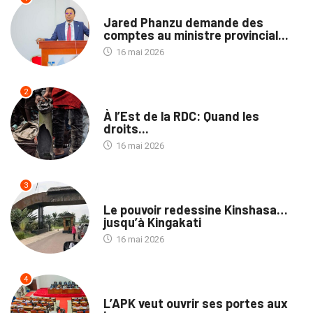
NATION
Jared Phanzu demande des
comptes au ministre provincial...
16 mai 2026
2
NATION
À l’Est de la RDC: Quand les
droits...
16 mai 2026
3
NATION
Le pouvoir redessine Kinshasa…
jusqu’à Kingakati
16 mai 2026
4
POLITIQUE
L’APK veut ouvrir ses portes aux