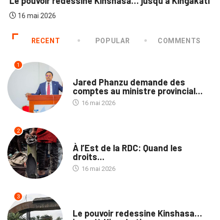
Le pouvoir redessine Kinshasa… jusqu’à Kingakati
16 mai 2026
RECENT
POPULAR
COMMENTS
1
NATION
Jared Phanzu demande des
comptes au ministre provincial...
16 mai 2026
2
NATION
À l’Est de la RDC: Quand les
droits...
16 mai 2026
3
NATION
Le pouvoir redessine Kinshasa…