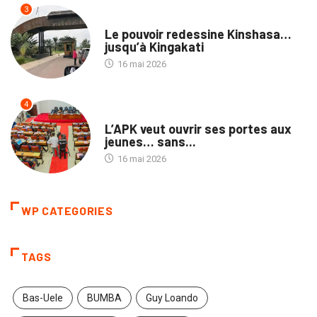
3
NATION
Le pouvoir redessine Kinshasa…
jusqu’à Kingakati
16 mai 2026
4
POLITIQUE
L’APK veut ouvrir ses portes aux
jeunes… sans...
16 mai 2026
WP CATEGORIES
TAGS
Bas-Uele
BUMBA
Guy Loando