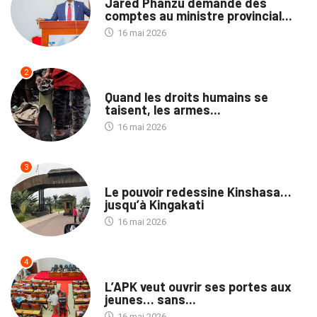
Jared Phanzu demande des
comptes au ministre provincial...
16 mai 2026
2
NATION
Quand les droits humains se
taisent, les armes...
16 mai 2026
3
NATION
Le pouvoir redessine Kinshasa…
jusqu’à Kingakati
16 mai 2026
4
POLITIQUE
L’APK veut ouvrir ses portes aux
jeunes… sans...
16 mai 2026