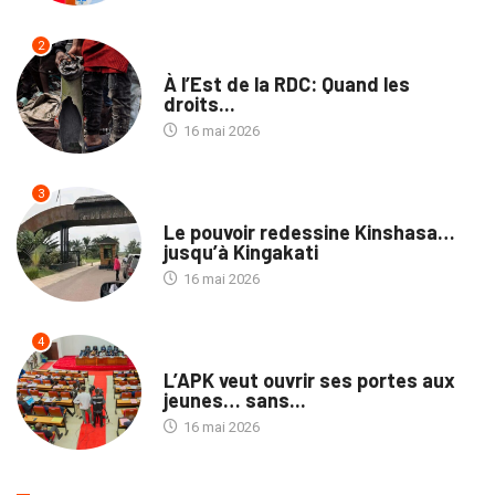
2
NATION
À l’Est de la RDC: Quand les
droits...
16 mai 2026
3
NATION
Le pouvoir redessine Kinshasa…
jusqu’à Kingakati
16 mai 2026
4
POLITIQUE
L’APK veut ouvrir ses portes aux
jeunes… sans...
16 mai 2026