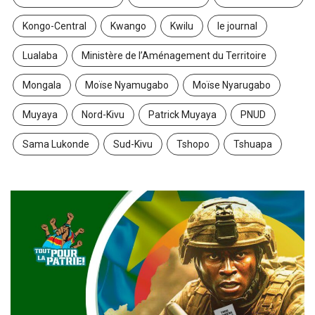
Kongo-Central
Kwango
Kwilu
le journal
Lualaba
Ministère de l’Aménagement du Territoire
Mongala
Moïse Nyamugabo
Moïse Nyarugabo
Muyaya
Nord-Kivu
Patrick Muyaya
PNUD
Sama Lukonde
Sud-Kivu
Tshopo
Tshuapa