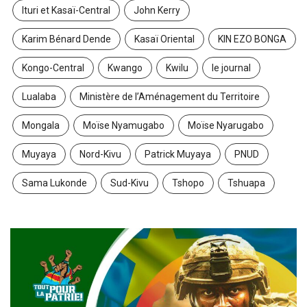
Ituri et Kasaï-Central
John Kerry
Karim Bénard Dende
Kasaï Oriental
KIN EZO BONGA
Kongo-Central
Kwango
Kwilu
le journal
Lualaba
Ministère de l’Aménagement du Territoire
Mongala
Moïse Nyamugabo
Moïse Nyarugabo
Muyaya
Nord-Kivu
Patrick Muyaya
PNUD
Sama Lukonde
Sud-Kivu
Tshopo
Tshuapa