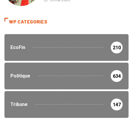
WP CATEGORIES
EcoFin
210
Politique
634
Tribune
147