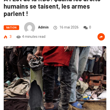
humains se taisent, les armes
parlent !
Admin
16 mai 2026
0
NATION
3
4 minutes read