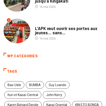
jusqu’à Kingakati
16 mai 2026
4
POLITIQUE
L’APK veut ouvrir ses portes aux
jeunes… sans...
16 mai 2026
WP CATEGORIES
TAGS
Bas-Uele
BUMBA
Guy Loando
Ituri et Kasaï-Central
John Kerry
Karim Bénard Dende
Kasaï Oriental
KIN EZO BONGA