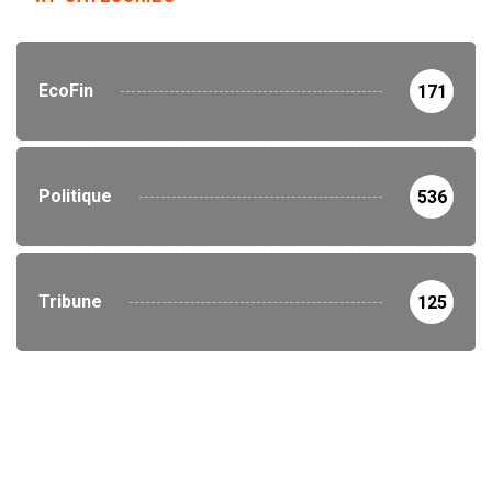
EcoFin
171
Politique
536
Tribune
125