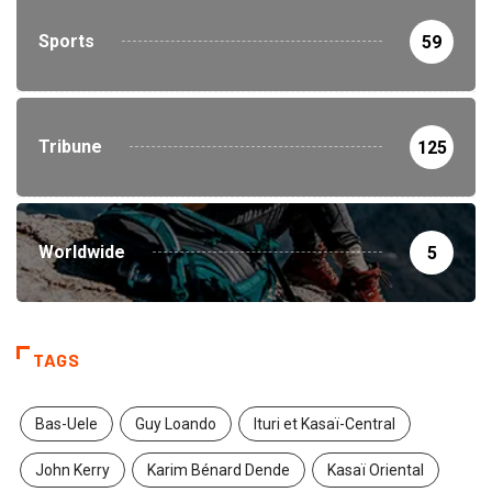
Sports
59
Tribune
125
Worldwide
5
TAGS
Bas-Uele
Guy Loando
Ituri et Kasaï-Central
John Kerry
Karim Bénard Dende
Kasaï Oriental