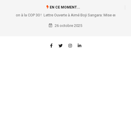
EN CE MOMENT...
Lettre Ouverte à Aimé Boji Sangara: Mise en garde contre une manœuvre
périlleuse pour l’autonomie du Parlement et votre propre héritage
26 octobre 2025
politique