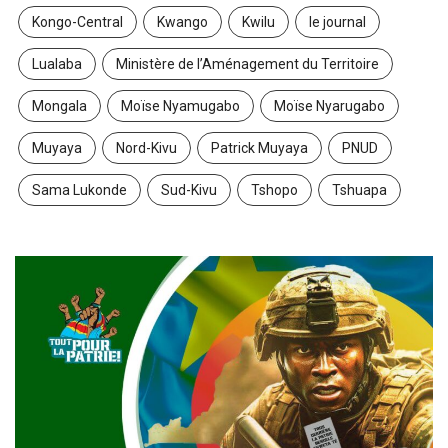
Kongo-Central
Kwango
Kwilu
le journal
Lualaba
Ministère de l’Aménagement du Territoire
Mongala
Moïse Nyamugabo
Moïse Nyarugabo
Muyaya
Nord-Kivu
Patrick Muyaya
PNUD
Sama Lukonde
Sud-Kivu
Tshopo
Tshuapa