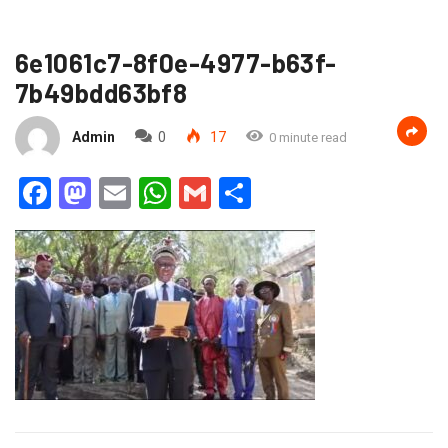
6e1061c7-8f0e-4977-b63f-
7b49bdd63bf8
Admin
0
17
0 minute read
Facebook
Mastodon
Email
WhatsApp
Gmail
Partager