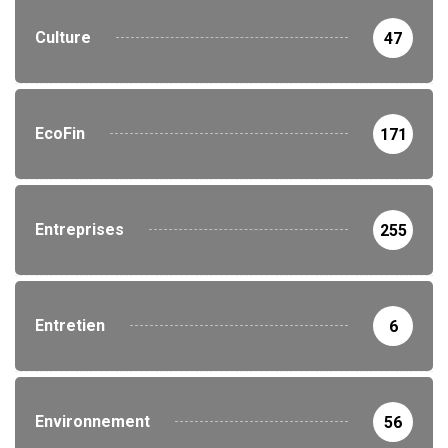
Culture
47
EcoFin
171
Entreprises
255
Entretien
6
Environnement
56