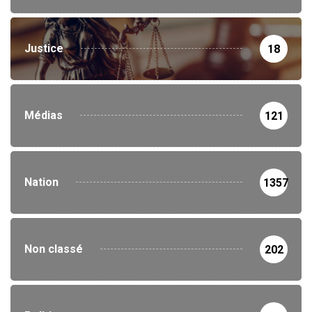
Justice
18
Médias
121
Nation
1357
Non classé
202