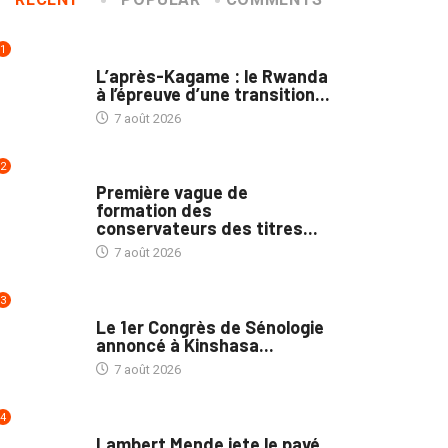
1
POLITIQUE
L’après-Kagame : le Rwanda
à l’épreuve d’une transition...
7 août 2026
2
NATION
Première vague de
formation des
conservateurs des titres...
7 août 2026
3
NATION
Le 1er Congrès de Sénologie
annoncé à Kinshasa...
7 août 2026
4
POLITIQUE
Lambert Mende jete le pavé