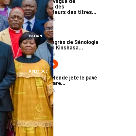
Première vague de
formation des
conservateurs des titres...
7 août 2026
3
NATION
Le 1er Congrès de Sénologie
annoncé à Kinshasa...
7 août 2026
4
POLITIQUE
Lambert Mende jete le pavé
dans la mare...
7 août 2026
WP CATEGORIES
TAGS