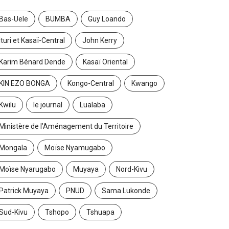
Bas-Uele
BUMBA
Guy Loando
Ituri et Kasaï-Central
John Kerry
Karim Bénard Dende
Kasaï Oriental
KIN EZO BONGA
Kongo-Central
Kwango
Kwilu
le journal
Lualaba
Ministère de l’Aménagement du Territoire
Mongala
Moïse Nyamugabo
Moïse Nyarugabo
Muyaya
Nord-Kivu
Patrick Muyaya
PNUD
Sama Lukonde
Sud-Kivu
Tshopo
Tshuapa