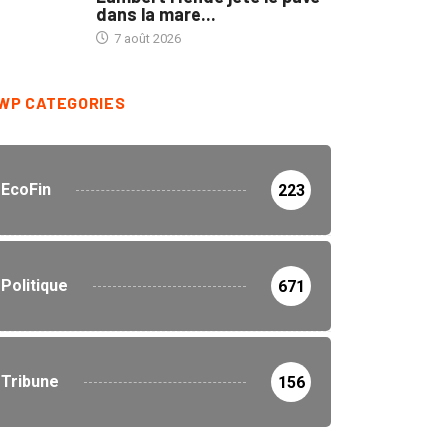
dans la mare...
7 août 2026
WP CATEGORIES
EcoFin
223
Politique
671
Tribune
156