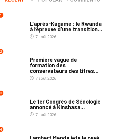
1
POLITIQUE
L’après-Kagame : le Rwanda
à l’épreuve d’une transition...
7 août 2026
2
NATION
Première vague de
formation des
conservateurs des titres...
7 août 2026
3
NATION
Le 1er Congrès de Sénologie
annoncé à Kinshasa...
7 août 2026
4
POLITIQUE
Lambert Mende jete le pavé