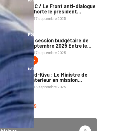
NATION
RDC / Le Front anti-dialogue
exhorte le président...
17 septembre 2025
3
POLITIQUE
La session budgétaire de
septembre 2025 Entre le...
17 septembre 2025
4
NATION
Sud-Kivu : Le Ministre de
l’Interieur en mission...
16 septembre 2025
WP CATEGORIES