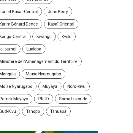
Ituri et Kasaï-Central
John Kerry
Karim Bénard Dende
Kasaï Oriental
Kongo-Central
Kwango
Kwilu
le journal
Lualaba
Ministère de l’Aménagement du Territoire
Mongala
Moïse Nyamugabo
Moïse Nyarugabo
Muyaya
Nord-Kivu
Patrick Muyaya
PNUD
Sama Lukonde
Sud-Kivu
Tshopo
Tshuapa