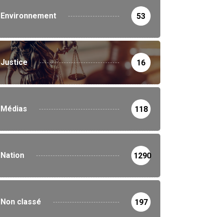
Environnement
53
Justice
16
Médias
118
Nation
1290
Non classé
197