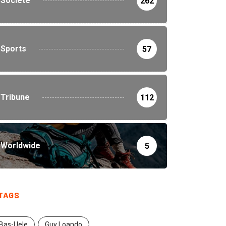
Société
262
Sports
57
Tribune
112
Worldwide
5
TAGS
Bas-Uele
Guy Loando