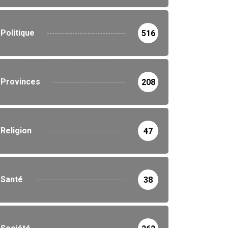
Politique
516
Provinces
208
Religion
47
Santé
38