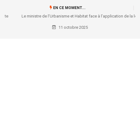
EN CE MOMENT...
Le ministre de l’Urbanisme et Habitat face à l’application de la loi
N°15/025 du 31/12/2015...: L’honorable Éric Tshikuma plaide en faveur
11 octobre 2025
des droits des locataires !