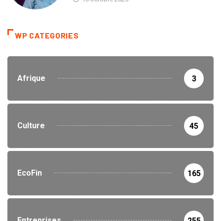
WP CATEGORIES
Afrique
3
Culture
45
EcoFin
165
Entreprises
255