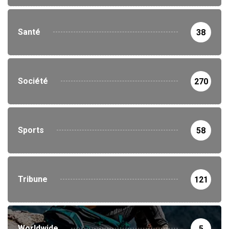
Santé
38
Société
270
Sports
58
Tribune
121
Worldwide
5