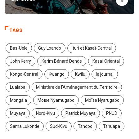
TAGS
Bas-Uele
Guy Loando
Ituri et Kasaï-Central
John Kerry
Karim Bénard Dende
Kasaï Oriental
Kongo-Central
Kwango
Kwilu
le journal
Lualaba
Ministère de l’Aménagement du Territoire
Mongala
Moïse Nyamugabo
Moïse Nyarugabo
Muyaya
Nord-Kivu
Patrick Muyaya
PNUD
Sama Lukonde
Sud-Kivu
Tshopo
Tshuapa