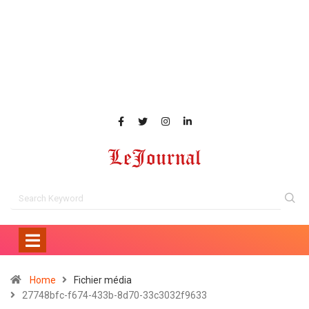
Home
Fichier média
27748bfc-f674-433b-8d70-33c3032f9633