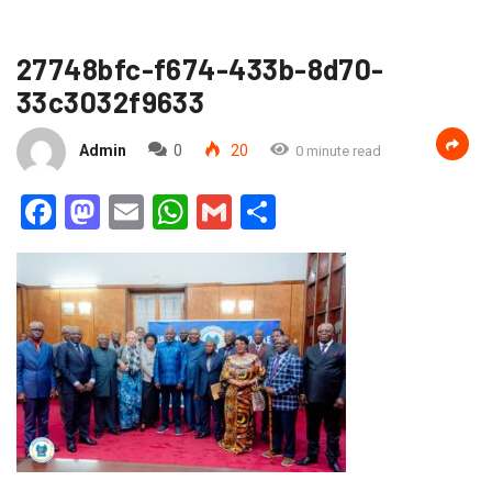
27748bfc-f674-433b-8d70-
33c3032f9633
Admin
0
20
0 minute read
Facebook
Mastodon
Email
WhatsApp
Gmail
Partager