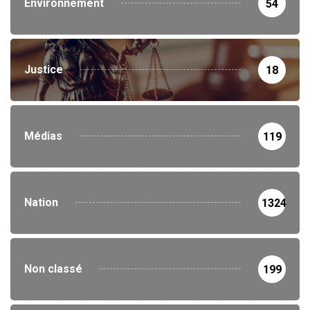
Environnement
54
Justice
18
Médias
119
Nation
1324
Non classé
199