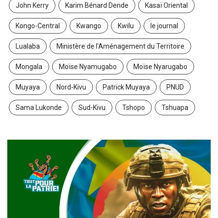
John Kerry
Karim Bénard Dende
Kasaï Oriental
Kongo-Central
Kwango
Kwilu
le journal
Lualaba
Ministère de l’Aménagement du Territoire
Mongala
Moïse Nyamugabo
Moïse Nyarugabo
Muyaya
Nord-Kivu
Patrick Muyaya
PNUD
Sama Lukonde
Sud-Kivu
Tshopo
Tshuapa