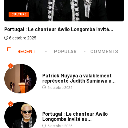
CULTURE
Jud
tugal : Le chanteur Awilo Longomba invité...
6
 octobre 2025
RECENT
POPULAR
COMMENTS
1
CULTURE
Patrick Muyaya a valablement
représenté Judith Suminwa à...
6 octobre 2025
2
CULTURE
Portugal : Le chanteur Awilo
Longomba invité au...
6 octobre 2025