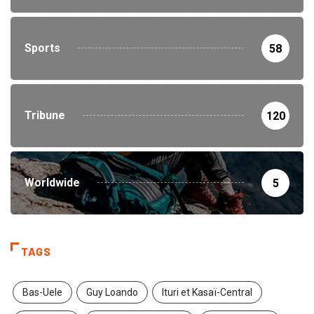
Sports
58
Tribune
120
Worldwide
5
TAGS
Bas-Uele
Guy Loando
Ituri et Kasaï-Central