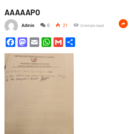
AAAAAPO
Admin
0
21
0 minute read
Facebook
Mastodon
Email
WhatsApp
Gmail
Partager