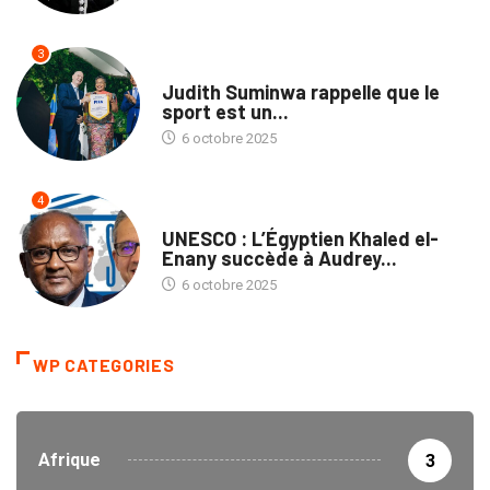
3
SPORTS
Judith Suminwa rappelle que le
sport est un...
6 octobre 2025
4
NATION
UNESCO : L’Égyptien Khaled el-
Enany succède à Audrey...
6 octobre 2025
WP CATEGORIES
Afrique
3