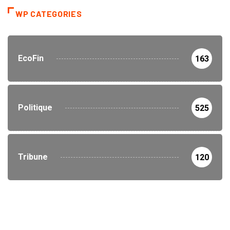
WP CATEGORIES
EcoFin
163
Politique
525
Tribune
120