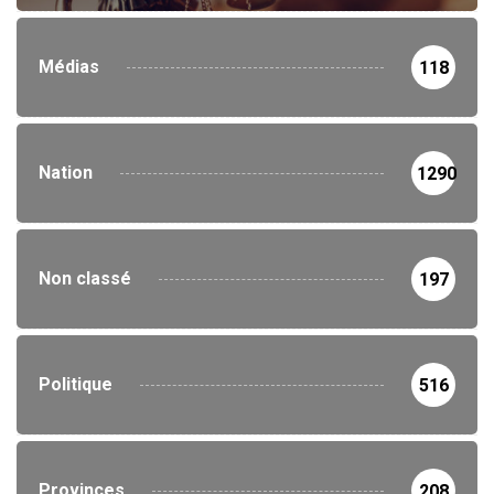
Médias
118
Nation
1290
Non classé
197
Politique
516
Provinces
208