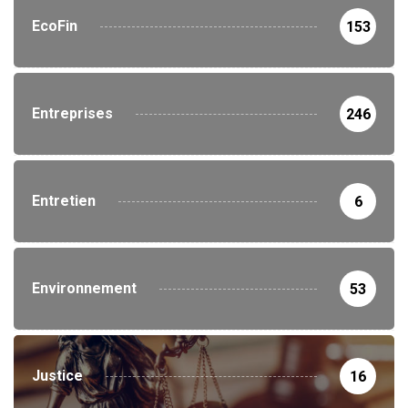
EcoFin
153
Entreprises
246
Entretien
6
Environnement
53
Justice
16