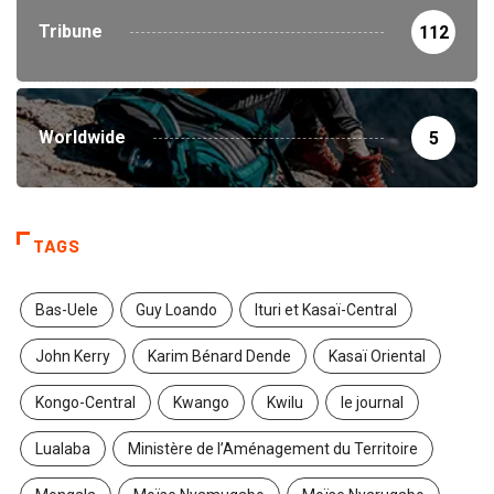
Tribune
112
Worldwide
5
TAGS
Bas-Uele
Guy Loando
Ituri et Kasaï-Central
John Kerry
Karim Bénard Dende
Kasaï Oriental
Kongo-Central
Kwango
Kwilu
le journal
Lualaba
Ministère de l’Aménagement du Territoire