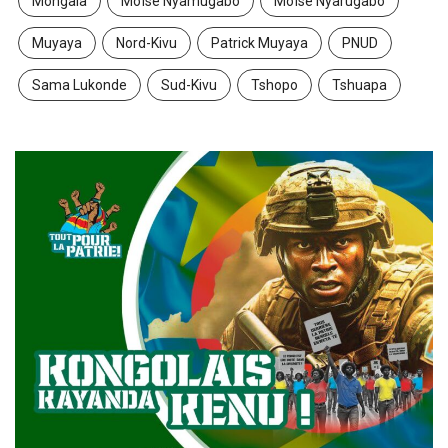
Mongala
Moïse Nyamugabo
Moïse Nyarugabo
Muyaya
Nord-Kivu
Patrick Muyaya
PNUD
Sama Lukonde
Sud-Kivu
Tshopo
Tshuapa