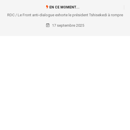
EN CE MOMENT...
RDC / Le Front anti-dialogue exhorte le président Tshisekedi à rompre
avec l’AFC/M23 et à mobiliser la nation
17 septembre 2025