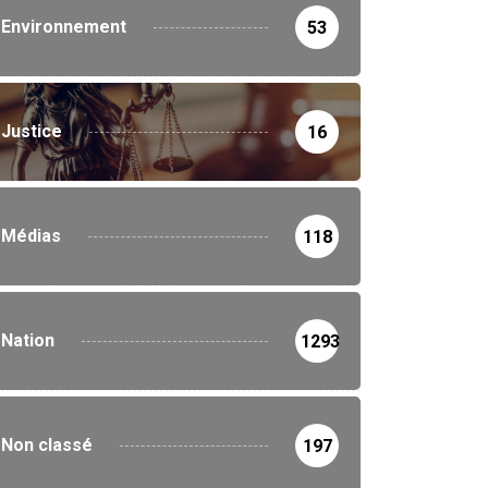
Environnement
53
Justice
16
Médias
118
Nation
1293
Non classé
197