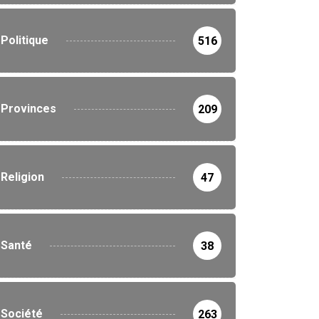
Politique
516
Provinces
209
Religion
47
Santé
38
Société
263