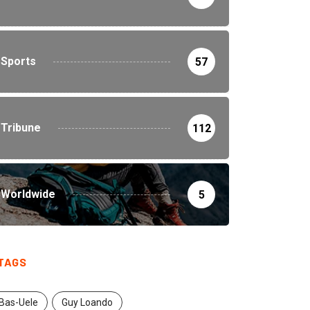
Sports
57
Tribune
112
Worldwide
5
TAGS
Bas-Uele
Guy Loando