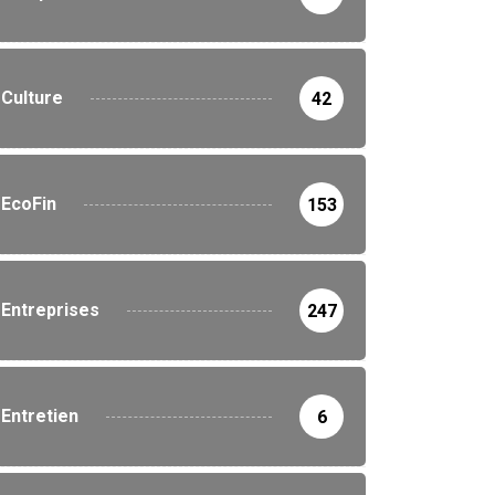
Culture
42
EcoFin
153
PROVINCES
NATION
En attendant de mettre e
place une...
Entreprises
247
illaume Ngefa annonce
19 septembre 2025
e batterie de réformes...
19 septembre 2025
Entretien
6