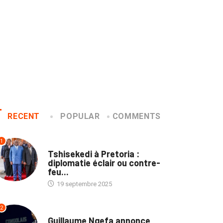
RECENT
POPULAR
COMMENTS
1
NATION
Tshisekedi à Pretoria :
diplomatie éclair ou contre-
feu...
19 septembre 2025
2
NATION
Guillaume Ngefa annonce