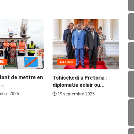
ES
NATION
dant de mettre en
Tshisekedi à Pretoria :
..
diplomatie éclair ou...
Gu
mbre 2025
19 septembre 2025
un