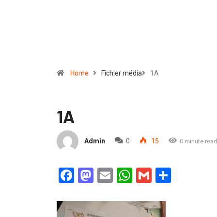
Home
Fichier média
1A
1A
Admin
0
15
0 minute rea
Facebook
Mastodon
Email
WhatsApp
Gmail
Partag