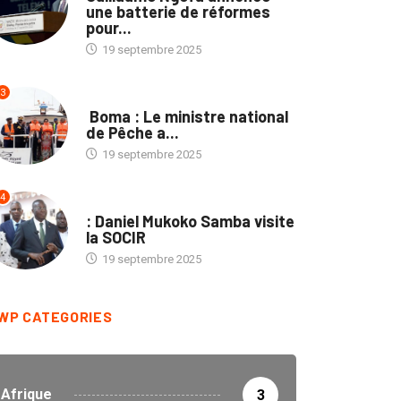
une batterie de réformes
pour...
19 septembre 2025
3
PROVINCES
Boma : Le ministre national
de Pêche a...
19 septembre 2025
4
ENTREPRISES
: Daniel Mukoko Samba visite
la SOCIR
19 septembre 2025
WP CATEGORIES
Afrique
3