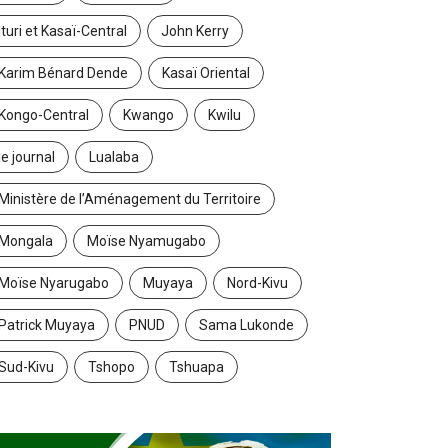
Ituri et Kasaï-Central
John Kerry
Karim Bénard Dende
Kasaï Oriental
Kongo-Central
Kwango
Kwilu
le journal
Lualaba
Ministère de l’Aménagement du Territoire
Mongala
Moïse Nyamugabo
Moïse Nyarugabo
Muyaya
Nord-Kivu
Patrick Muyaya
PNUD
Sama Lukonde
Sud-Kivu
Tshopo
Tshuapa