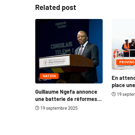
Related post
PROVINC
NATION
En atten
oria :
place une.
ou...
Guillaume Ngefa annonce
19 septe
5
une batterie de réformes...
19 septembre 2025