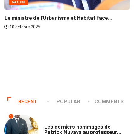
Le dossi
10 octob
tre de l’Urbanisme et Habitat face...
re 2025
RECENT
POPULAR
COMMENTS
1
NATION
Les derniers hommages de
Patrick Muyaya au professeur...