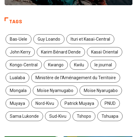
TAGS
Bas-Uele
Guy Loando
Ituri et Kasaï-Central
John Kerry
Karim Bénard Dende
Kasaï Oriental
Kongo-Central
Kwango
Kwilu
le journal
Lualaba
Ministère de l’Aménagement du Territoire
Mongala
Moïse Nyamugabo
Moïse Nyarugabo
Muyaya
Nord-Kivu
Patrick Muyaya
PNUD
Sama Lukonde
Sud-Kivu
Tshopo
Tshuapa