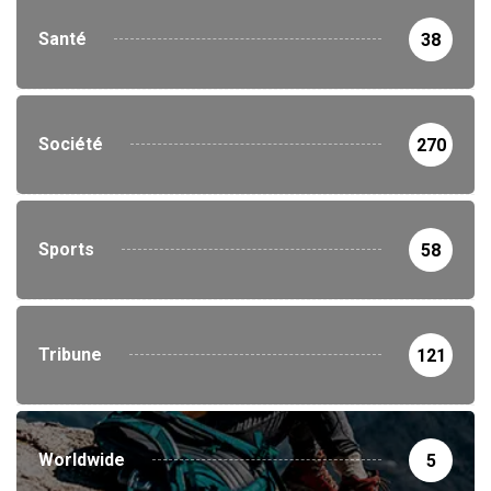
Santé
38
Société
270
Sports
58
Tribune
121
Worldwide
5