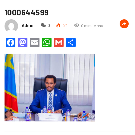
1000644599
Admin
0
21
0 minute read
Facebook
Mastodon
Email
WhatsApp
Gmail
Partager