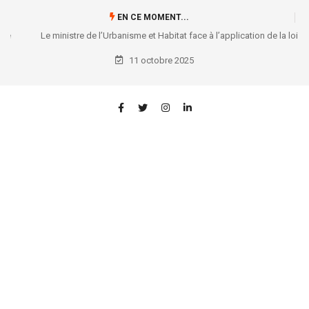
EN CE MOMENT...
Le ministre de l’Urbanisme et Habitat face à l’application de la loi
N°15/025 du 31/12/2015...: L’honorable Éric Tshikuma plaide en faveur
11 octobre 2025
des droits des locataires !