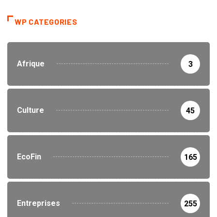
WP CATEGORIES
Afrique
3
Culture
45
EcoFin
165
Entreprises
255