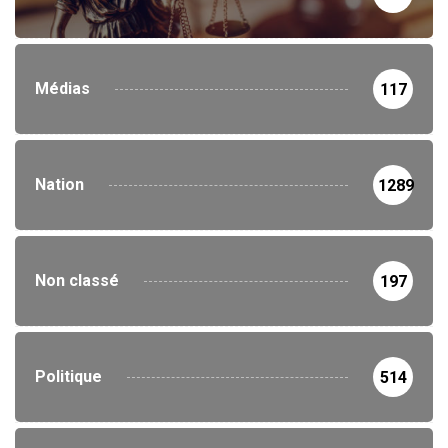
Médias
117
Nation
1289
Non classé
197
Politique
514