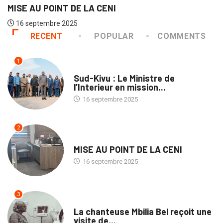
OINT DE LA CENI
bre 2025
RECENT
POPULAR
COMMENTS
1
NATION
Sud-Kivu : Le Ministre de
l’Interieur en mission...
16 septembre 2025
2
NATION
MISE AU POINT DE LA CENI
16 septembre 2025
3
CULTURE
La chanteuse Mbilia Bel reçoit une
visite de...