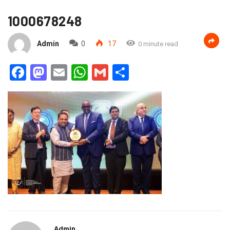
1000678248
Admin
0
17
0 minute read
Facebook
Mastodon
Email
WhatsApp
Gmail
Partager
Admin