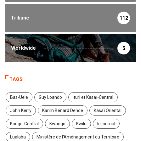
Tribune
112
Worldwide
5
TAGS
Bas-Uele
Guy Loando
Ituri et Kasaï-Central
John Kerry
Karim Bénard Dende
Kasaï Oriental
Kongo-Central
Kwango
Kwilu
le journal
Lualaba
Ministère de l’Aménagement du Territoire