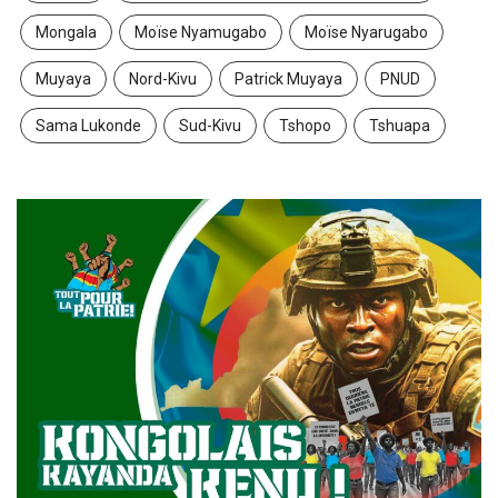
Mongala
Moïse Nyamugabo
Moïse Nyarugabo
Muyaya
Nord-Kivu
Patrick Muyaya
PNUD
Sama Lukonde
Sud-Kivu
Tshopo
Tshuapa