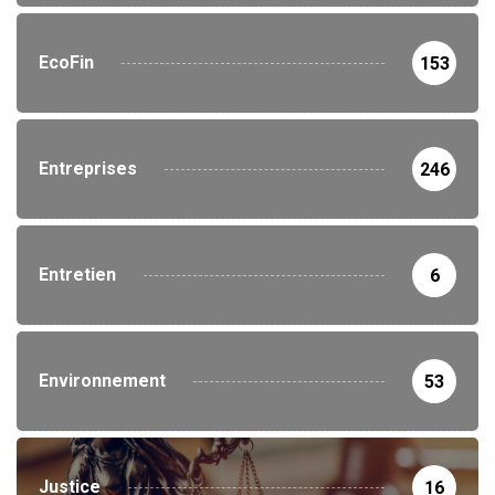
EcoFin
153
Entreprises
246
Entretien
6
Environnement
53
Justice
16