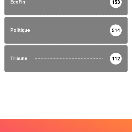
EcoFin
153
Politique
514
Tribune
112