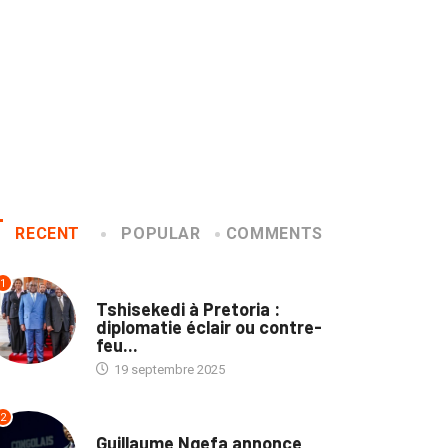
RECENT
POPULAR
COMMENTS
1
NATION
Tshisekedi à Pretoria :
diplomatie éclair ou contre-
feu...
19 septembre 2025
2
NATION
Guillaume Ngefa annonce