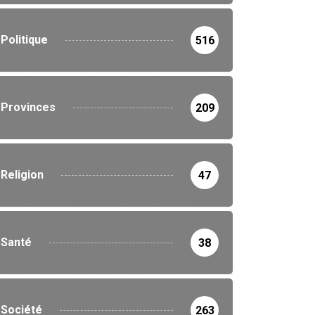
Politique
516
Provinces
209
Religion
47
Santé
38
Société
263