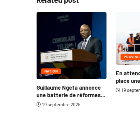
PROVINC
NATION
En atten
oria :
place une.
ou...
Guillaume Ngefa annonce
19 septe
5
une batterie de réformes...
19 septembre 2025