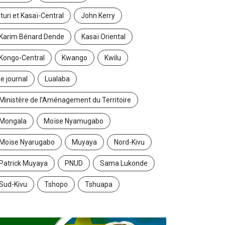
Ituri et Kasaï-Central
John Kerry
Karim Bénard Dende
Kasaï Oriental
Kongo-Central
Kwango
Kwilu
le journal
Lualaba
Ministère de l’Aménagement du Territoire
Mongala
Moïse Nyamugabo
Moïse Nyarugabo
Muyaya
Nord-Kivu
Patrick Muyaya
PNUD
Sama Lukonde
Sud-Kivu
Tshopo
Tshuapa