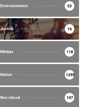
Environnement
53
Justice
16
Médias
118
Nation
1293
Non classé
197