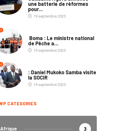
une batterie de réformes
pour...
19 septembre 2025
3
PROVINCES
Boma : Le ministre national
de Pêche a...
19 septembre 2025
4
ENTREPRISES
: Daniel Mukoko Samba visite
la SOCIR
19 septembre 2025
WP CATEGORIES
Afrique
3