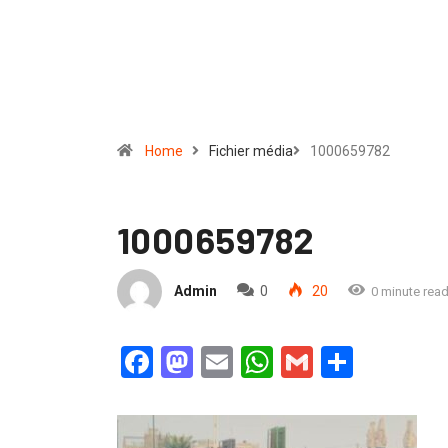
Home
Fichier média
1000659782
1000659782
Admin
0
20
0 minute rea
Facebook
Mastodon
Email
WhatsApp
Gmail
Partag