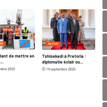
ES
NATION
dant de mettre en
Tshisekedi à Pretoria :
..
diplomatie éclair ou...
Gu
mbre 2025
19 septembre 2025
un