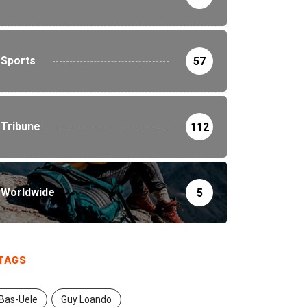
Sports
57
Tribune
112
Worldwide
5
TAGS
Bas-Uele
Guy Loando