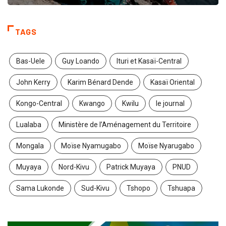
TAGS
Bas-Uele
Guy Loando
Ituri et Kasaï-Central
John Kerry
Karim Bénard Dende
Kasaï Oriental
Kongo-Central
Kwango
Kwilu
le journal
Lualaba
Ministère de l’Aménagement du Territoire
Mongala
Moïse Nyamugabo
Moïse Nyarugabo
Muyaya
Nord-Kivu
Patrick Muyaya
PNUD
Sama Lukonde
Sud-Kivu
Tshopo
Tshuapa