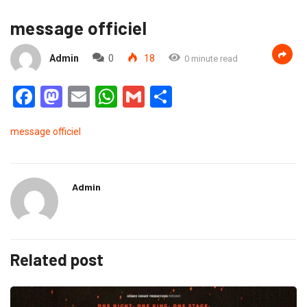
message officiel
Admin
0
18
0 minute read
Facebook
Mastodon
Email
WhatsApp
Gmail
Partager
message officiel
Admin
Related post