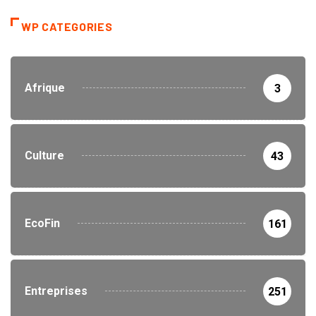
WP CATEGORIES
Afrique
3
Culture
43
EcoFin
161
Entreprises
251