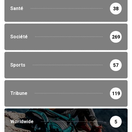
Santé
38
Société
269
Sports
57
Tribune
119
Worldwide
5