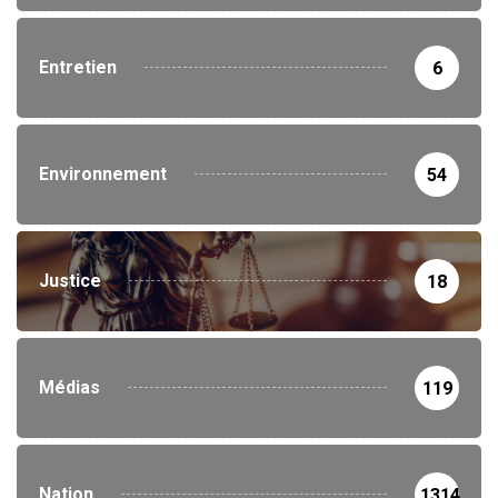
Entretien
6
Environnement
54
Justice
18
Médias
119
Nation
1314