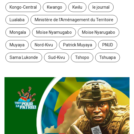
Kongo-Central
Kwango
Kwilu
le journal
Lualaba
Ministère de l’Aménagement du Territoire
Mongala
Moïse Nyamugabo
Moïse Nyarugabo
Muyaya
Nord-Kivu
Patrick Muyaya
PNUD
Sama Lukonde
Sud-Kivu
Tshopo
Tshuapa