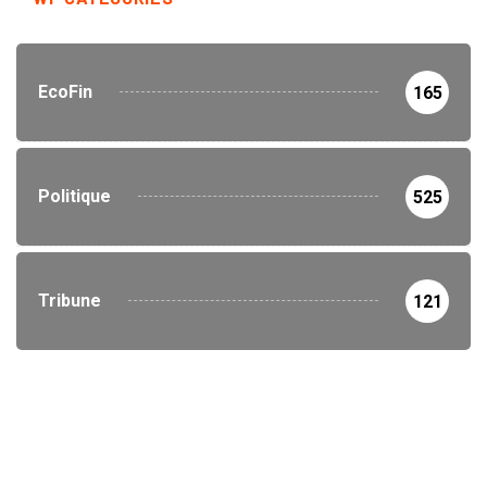
EcoFin
165
Politique
525
Tribune
121