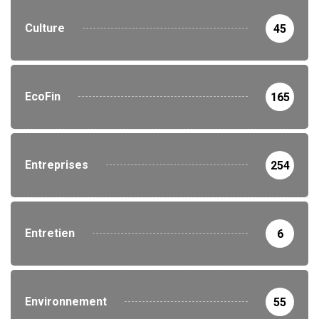
Culture
45
EcoFin
165
Entreprises
254
Entretien
6
Environnement
55