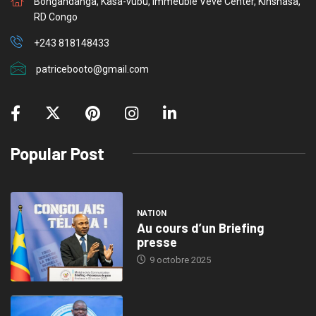
Bongandanga, Kasa-vubu, Immeuble Veve Center, Kinshasa,
RD Congo
+243 818148433
patricebooto@gmail.com
Popular Post
NATION
Au cours d’un Briefing
presse
9 octobre 2025