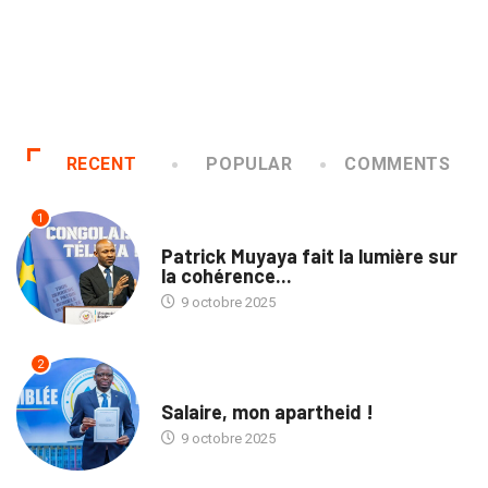
Le “racisme” dans le secteur minier RD-
congolais...:...
9 octobre 2025
RECENT
POPULAR
COMMENTS
1
NATION
Patrick Muyaya fait la lumière sur
la cohérence...
9 octobre 2025
2
TRIBUNE
Salaire, mon apartheid !
9 octobre 2025