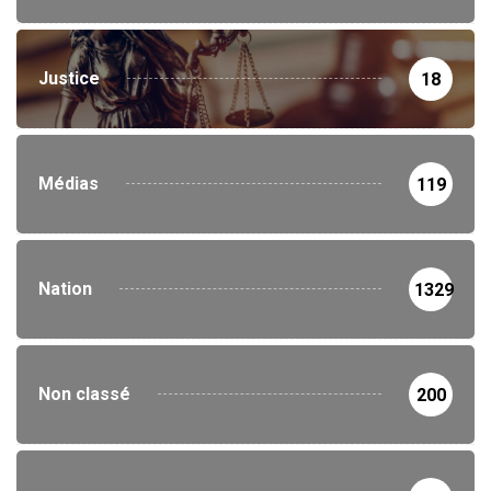
Justice
18
Médias
119
Nation
1329
Non classé
200