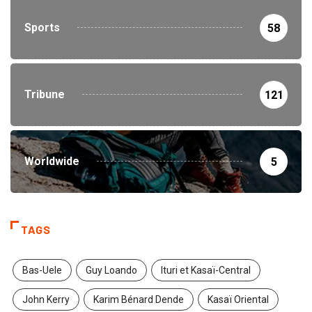
Sports
58
Tribune
121
Worldwide
5
TAGS
Bas-Uele
Guy Loando
Ituri et Kasaï-Central
John Kerry
Karim Bénard Dende
Kasaï Oriental