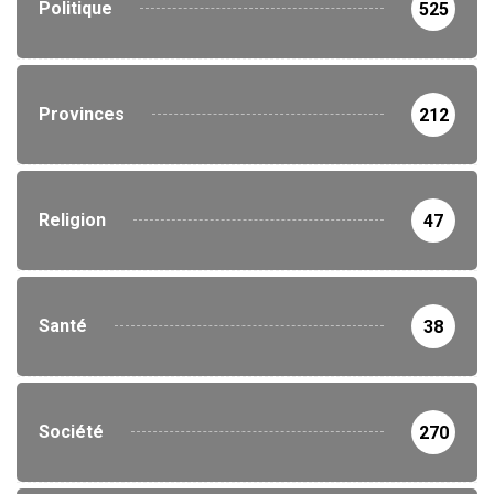
Politique
525
Provinces
212
Religion
47
Santé
38
Société
270