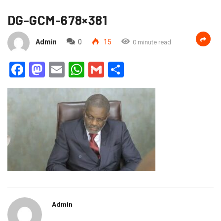
DG-GCM-678×381
Admin
0
15
0 minute read
Facebook
Mastodon
Email
WhatsApp
Gmail
Partager
Admin