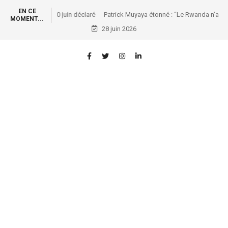
EN CE
Patrick Muyaya étonné : “Le Rwanda n’a pas l’or, mais
MOMENT...
possède une raffinerie d’or !”
28 juin 2026