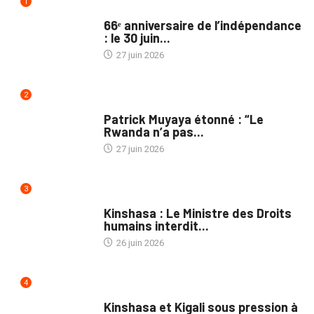
1
SOCIÉTÉ
66ᵉ anniversaire de l’indépendance
: le 30 juin...
27 juin 2026
2
NON CLASSÉ
Patrick Muyaya étonné : “Le
Rwanda n’a pas...
27 juin 2026
3
NATION
Kinshasa : Le Ministre des Droits
humains interdit...
26 juin 2026
4
POLITIQUE
Kinshasa et Kigali sous pression à