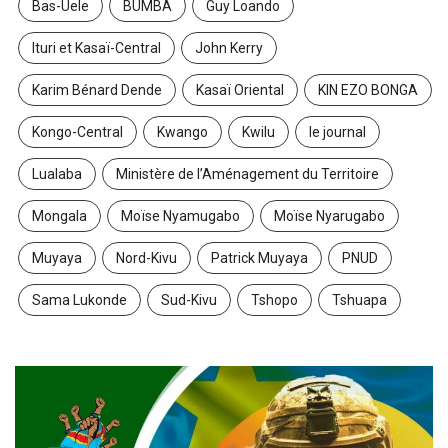
Bas-Uele
BUMBA
Guy Loando
Ituri et Kasaï-Central
John Kerry
Karim Bénard Dende
Kasaï Oriental
KIN EZO BONGA
Kongo-Central
Kwango
Kwilu
le journal
Lualaba
Ministère de l’Aménagement du Territoire
Mongala
Moïse Nyamugabo
Moïse Nyarugabo
Muyaya
Nord-Kivu
Patrick Muyaya
PNUD
Sama Lukonde
Sud-Kivu
Tshopo
Tshuapa