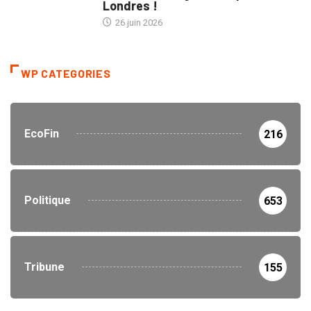
Londres !
26 juin 2026
WP CATEGORIES
EcoFin
216
Politique
653
Tribune
155