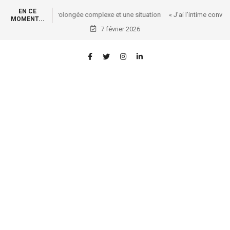
EN CE
« J’ai l’intime conviction qu’on peut faire l’OIF un levier
MOMENT...
économique mondial important»
7 février 2026