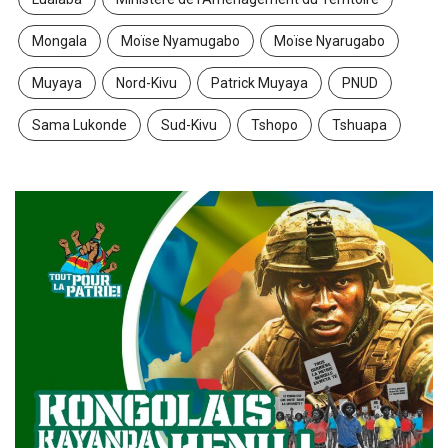
Mongala
Moïse Nyamugabo
Moïse Nyarugabo
Muyaya
Nord-Kivu
Patrick Muyaya
PNUD
Sama Lukonde
Sud-Kivu
Tshopo
Tshuapa