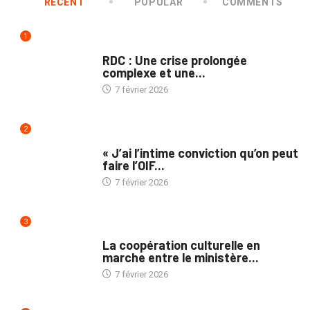
RECENT
POPULAR
COMMENTS
1
NATION
RDC : Une crise prolongée
complexe et une...
7 février 2026
2
ENTRETIEN
« J’ai l’intime conviction qu’on peut
faire l’OIF...
7 février 2026
3
NATION
La coopération culturelle en
marche entre le ministère...
7 février 2026