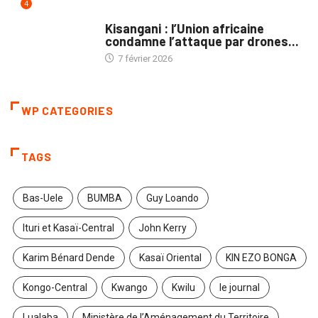
4
NATION
Kisangani : l’Union africaine
condamne l’attaque par drones...
7 février 2026
WP CATEGORIES
TAGS
Bas-Uele
BUMBA
Guy Loando
Ituri et Kasaï-Central
John Kerry
Karim Bénard Dende
Kasaï Oriental
KIN EZO BONGA
Kongo-Central
Kwango
Kwilu
le journal
Lualaba
Ministère de l’Aménagement du Territoire