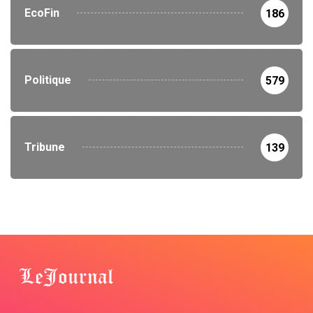
EcoFin
186
Politique
579
Tribune
139