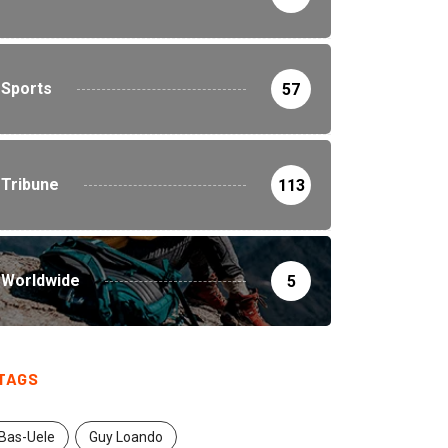
Sports
57
Tribune
113
Worldwide
5
TAGS
Bas-Uele
Guy Loando