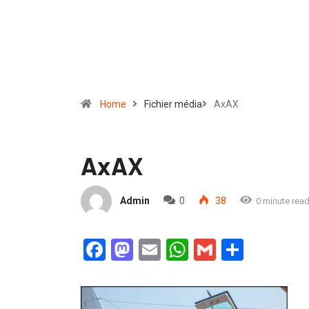
Home
Fichier média
AxAX
AxAX
Admin
0
38
0 minute rea
Facebook
Mastodon
Email
WhatsApp
Gmail
Partag