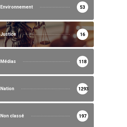
Environnement
53
Justice
16
Médias
118
Nation
1293
Non classé
197