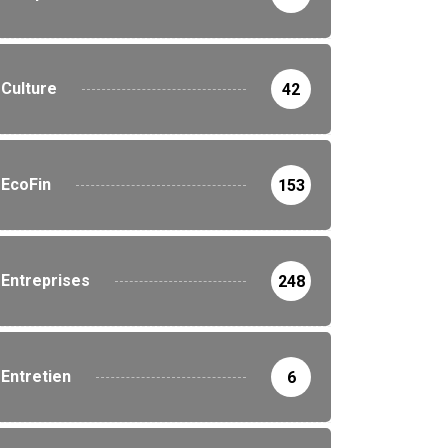
ENTREPRISES
Culture
42
Teddy Luamba remplace
TRIBUNE
Fabrice Lusinde à tête...
21 septembre 2025
EcoFin
153
us derrière Félix
hisekedi, tous contre
..
21 septembre 2025
Entreprises
248
Entretien
6