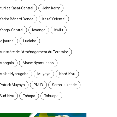
Ituri et Kasaï-Central
John Kerry
Karim Bénard Dende
Kasaï Oriental
Kongo-Central
Kwango
Kwilu
le journal
Lualaba
Ministère de l’Aménagement du Territoire
Mongala
Moïse Nyamugabo
Moïse Nyarugabo
Muyaya
Nord-Kivu
Patrick Muyaya
PNUD
Sama Lukonde
Sud-Kivu
Tshopo
Tshuapa