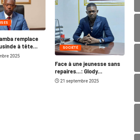
ISES
amba remplace
usinde à tête...
SOCIÉTÉ
mbre 2025
To
Face à une jeunesse sans
Ts
repaires...: Glody...
la.
21 septembre 2025