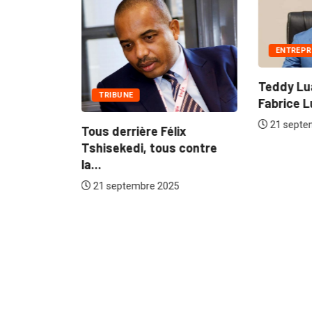
ENTREPR
Teddy Lu
TRIBUNE
Fabrice L
21 septe
Tous derrière Félix
esse sans
Tshisekedi, tous contre
...
la...
5
21 septembre 2025