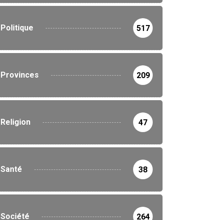
Politique
517
Provinces
209
Religion
47
Santé
38
Société
264