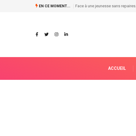
Tous derrière Félix Tshisekedi, tous
EN CE MOMENT...
ACCUEIL