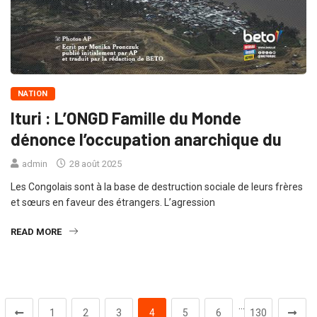
NATION
Ituri : L’ONGD Famille du Monde
dénonce l’occupation anarchique du
admin
28 août 2025
Les Congolais sont à la base de destruction sociale de leurs frères
et sœurs en faveur des étrangers. L’agression
READ MORE
…
1
2
3
4
5
6
130