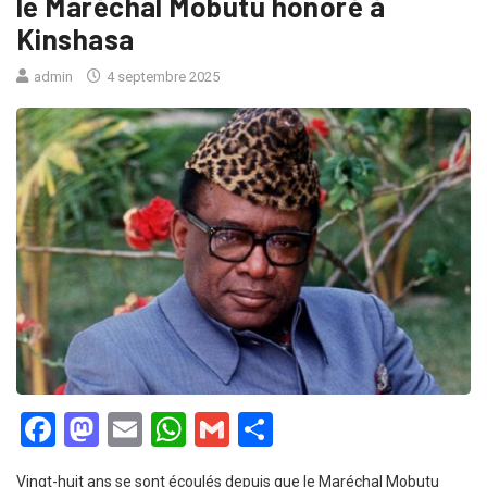
le Maréchal Mobutu honoré à
Kinshasa
admin
4 septembre 2025
Facebook
Mastodon
Email
WhatsApp
Gmail
Partager
Vingt-huit ans se sont écoulés depuis que le Maréchal Mobutu