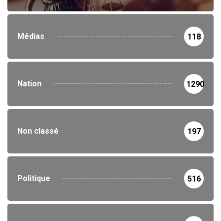
Médias
118
Nation
1290
Non classé
197
Politique
516