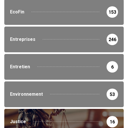
EcoFin
153
Entreprises
246
Entretien
6
Environnement
53
Justice
16