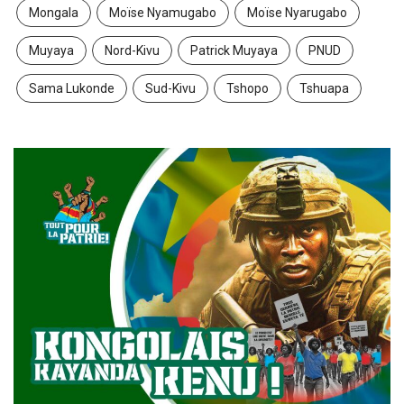
Mongala
Moïse Nyamugabo
Moïse Nyarugabo
Muyaya
Nord-Kivu
Patrick Muyaya
PNUD
Sama Lukonde
Sud-Kivu
Tshopo
Tshuapa