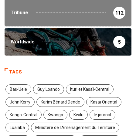
Tribune
112
Worldwide
5
TAGS
Bas-Uele
Guy Loando
Ituri et Kasaï-Central
John Kerry
Karim Bénard Dende
Kasaï Oriental
Kongo-Central
Kwango
Kwilu
le journal
Lualaba
Ministère de l’Aménagement du Territoire