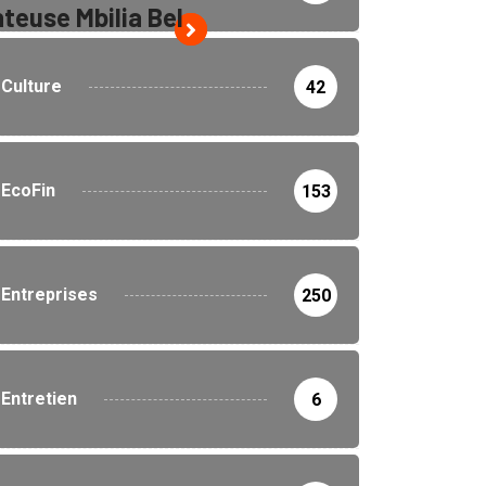
teuse Mbilia Bel
Culture
42
EcoFin
153
Entreprises
250
Entretien
6