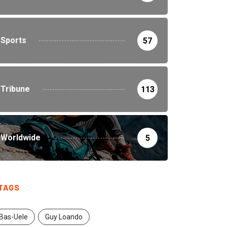
Sports
57
Tribune
113
Worldwide
5
TAGS
Bas-Uele
Guy Loando