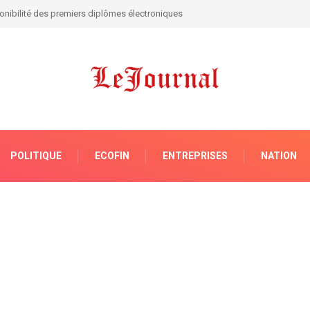
ngo: Tshisekedi tape du poing sur la table !
POLITIQUE
ECOFIN
ENTREPRISES
NATION