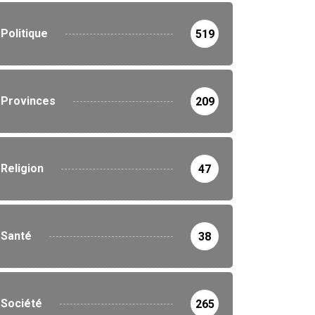
Politique
519
Provinces
209
Religion
47
Santé
38
Société
265