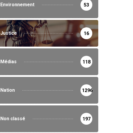
Environnement
53
Justice
16
Médias
118
Nation
1296
Non classé
197