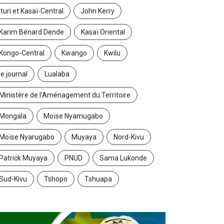
Ituri et Kasaï-Central
John Kerry
Karim Bénard Dende
Kasaï Oriental
Kongo-Central
Kwango
Kwilu
le journal
Lualaba
Ministère de l’Aménagement du Territoire
Mongala
Moïse Nyamugabo
Moïse Nyarugabo
Muyaya
Nord-Kivu
Patrick Muyaya
PNUD
Sama Lukonde
Sud-Kivu
Tshopo
Tshuapa