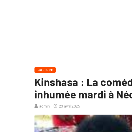
CULTURE
Kinshasa : La coméd
inhumée mardi à Né
admin
23 avril 2025