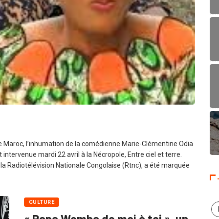
er
e Maroc, l’inhumation de la comédienne Marie-Clémentine Odia
ntervenue mardi 22 avril à la Nécropole, Entre ciel et terre.
 la Radiotélévision Nationale Congolaise (Rtnc), a été marquée
CULTURE
« Papa Wemba de moi à toi », un