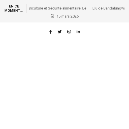
EN CE
Elu de Bandalungwa: Jared Phanzu a partagé les pagnes
MOMENT...
commémoratifs du 8 Mars aux mamans de sa juridiction
15 mars 2026