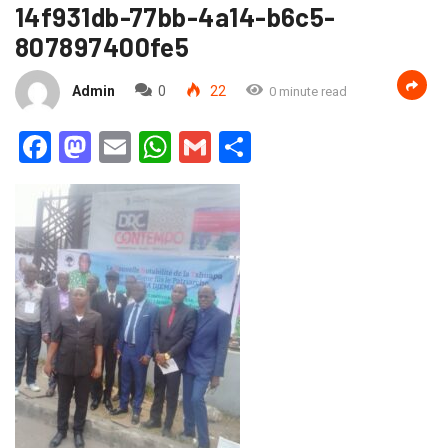
14f931db-77bb-4a14-b6c5-
807897400fe5
Admin
0
22
0 minute read
Facebook
Mastodon
Email
WhatsApp
Gmail
Partager