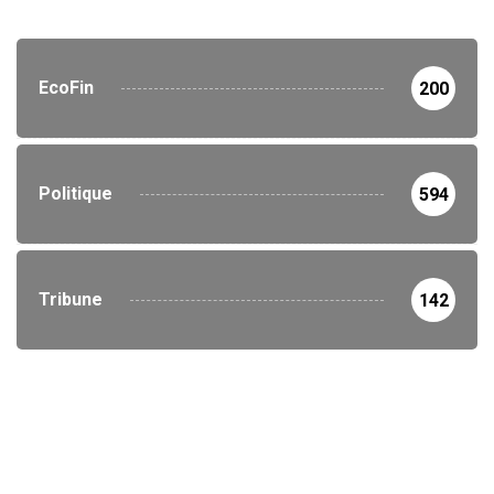
EcoFin
200
Politique
594
Tribune
142