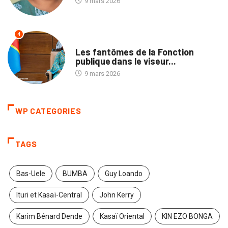
9 mars 2026
4
NATION
Les fantômes de la Fonction
publique dans le viseur...
9 mars 2026
WP CATEGORIES
TAGS
Bas-Uele
BUMBA
Guy Loando
Ituri et Kasaï-Central
John Kerry
Karim Bénard Dende
Kasaï Oriental
KIN EZO BONGA