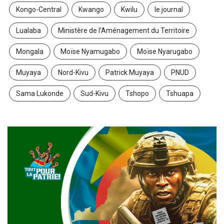
Kongo-Central
Kwango
Kwilu
le journal
Lualaba
Ministère de l’Aménagement du Territoire
Mongala
Moïse Nyamugabo
Moïse Nyarugabo
Muyaya
Nord-Kivu
Patrick Muyaya
PNUD
Sama Lukonde
Sud-Kivu
Tshopo
Tshuapa