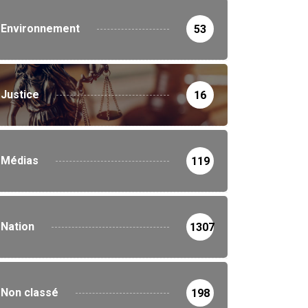
Environnement
53
Justice
16
Médias
119
Nation
1307
Non classé
198