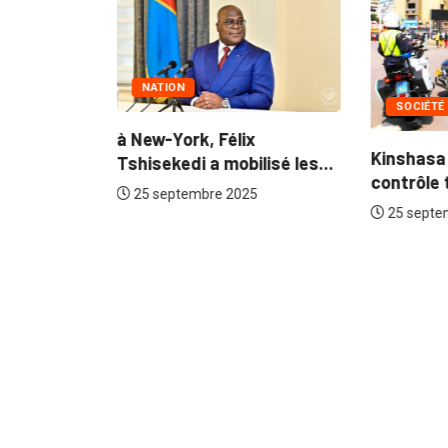
NATION
SOCIÉTÉ
à New-York, Félix
Kinshasa 
Tshisekedi a mobilisé les...
et Denis
contrôle 
 sur...
25 septembre 2025
25 septe
5