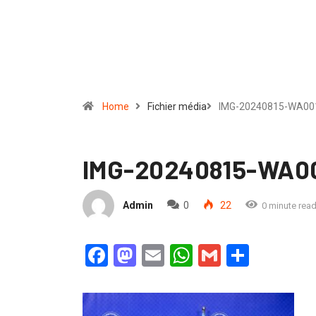
Home
Fichier média
IMG-20240815-WA00
IMG-20240815-WA0
Admin
0
22
0 minute rea
Facebook
Mastodon
Email
WhatsApp
Gmail
Partag