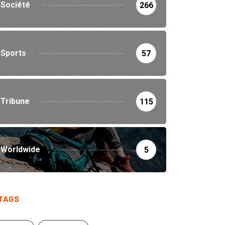
Société
266
Sports
57
Tribune
115
Worldwide
5
TAGS