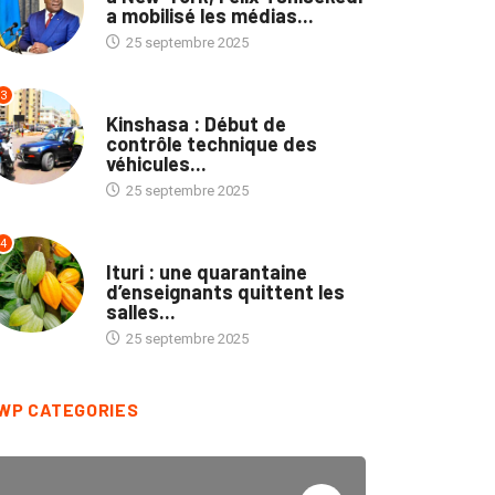
a mobilisé les médias...
25 septembre 2025
3
SOCIÉTÉ
Kinshasa : Début de
contrôle technique des
véhicules...
25 septembre 2025
4
NATION
Ituri : une quarantaine
d’enseignants quittent les
salles...
25 septembre 2025
WP CATEGORIES