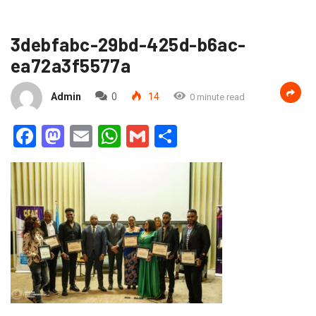
3debfabc-29bd-425d-b6ac-
ea72a3f5577a
Admin
0
14
0 minute read
Facebook
Mastodon
Email
WhatsApp
Gmail
Partager