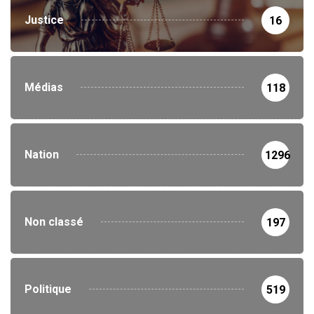
Justice
16
Médias
118
Nation
1296
Non classé
197
Politique
519