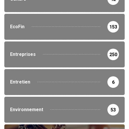
EcoFin
153
Entreprises
250
Entretien
6
Environnement
53