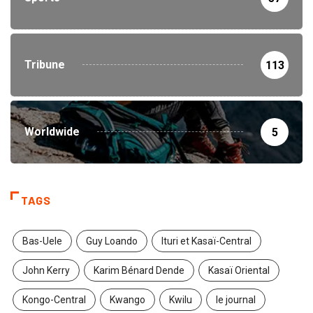
Tribune
113
Worldwide
5
TAGS
Bas-Uele
Guy Loando
Ituri et Kasaï-Central
John Kerry
Karim Bénard Dende
Kasaï Oriental
Kongo-Central
Kwango
Kwilu
le journal