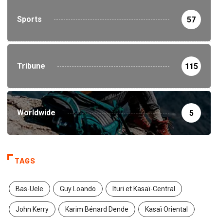
Sports
57
Tribune
115
Worldwide
5
TAGS
Bas-Uele
Guy Loando
Ituri et Kasaï-Central
John Kerry
Karim Bénard Dende
Kasaï Oriental