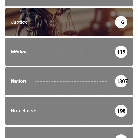
Justice
16
Médias
119
Nation
1307
Non classé
198