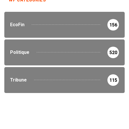
EcoFin
156
Politique
520
Tribune
115