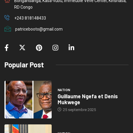
Bongandanga, Kasa-vubu, Immeuble Veve Center, Kinshasa,
RD Congo
+243 818148433
patricebooto@gmail.com
Popular Post
NATION
Guillaume Ngefa et Denis
Mukwege
25 septembre 2025