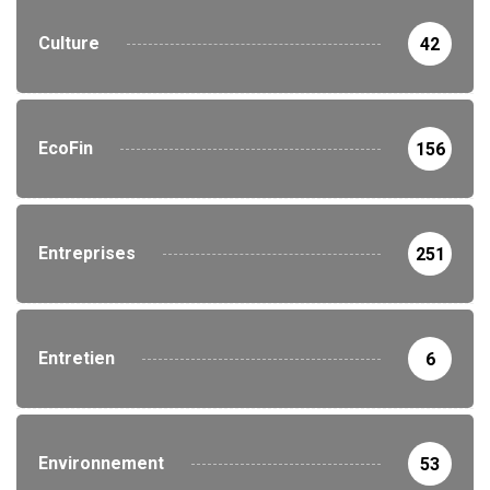
Culture
42
EcoFin
156
Entreprises
251
Entretien
6
Environnement
53