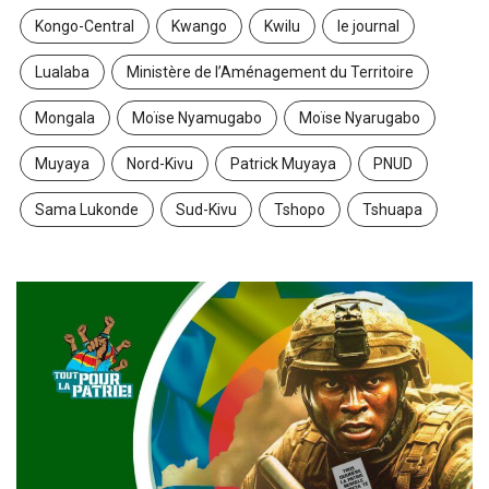
Kongo-Central
Kwango
Kwilu
le journal
Lualaba
Ministère de l’Aménagement du Territoire
Mongala
Moïse Nyamugabo
Moïse Nyarugabo
Muyaya
Nord-Kivu
Patrick Muyaya
PNUD
Sama Lukonde
Sud-Kivu
Tshopo
Tshuapa