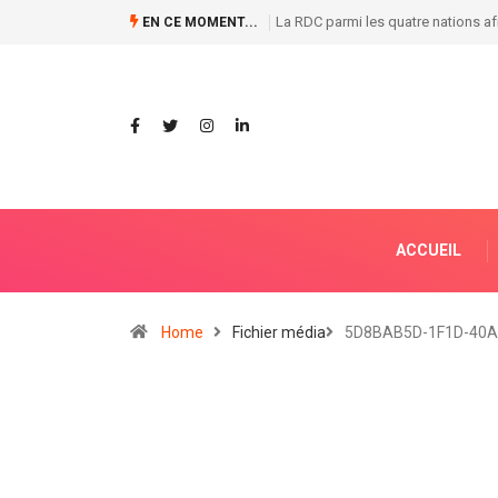
Les ministres Guylain Nyembo et Jus
EN CE MOMENT...
ACCUEIL
Home
Fichier média
5D8BAB5D-1F1D-40A