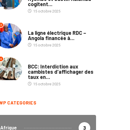
cogitent...
15 octobre 2025
3
NATION
La ligne électrique RDC –
Angola financée à...
15 octobre 2025
4
ECOFIN
BCC: Interdiction aux
cambistes d’affichager des
taux en...
15 octobre 2025
WP CATEGORIES
Afrique
3