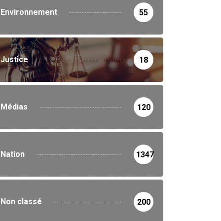
Environnement
55
Justice
18
Médias
120
Nation
1347
Non classé
200