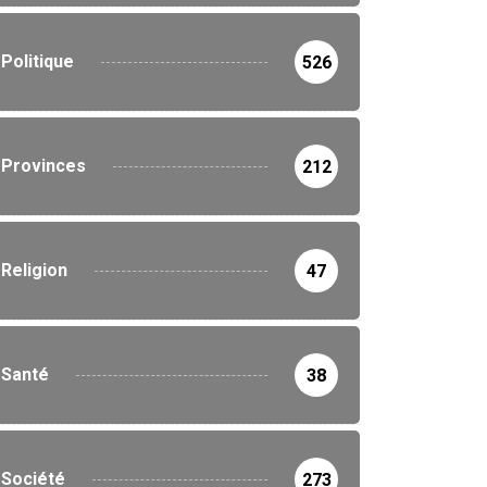
Politique
526
Provinces
212
Religion
47
Santé
38
Société
273