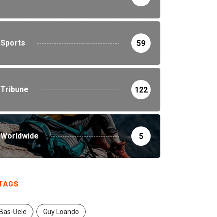
Sports
59
Tribune
122
Worldwide
5
TAGS
Bas-Uele
Guy Loando