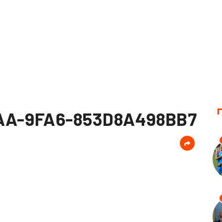
AA-9FA6-853D8A498BB7
d
er