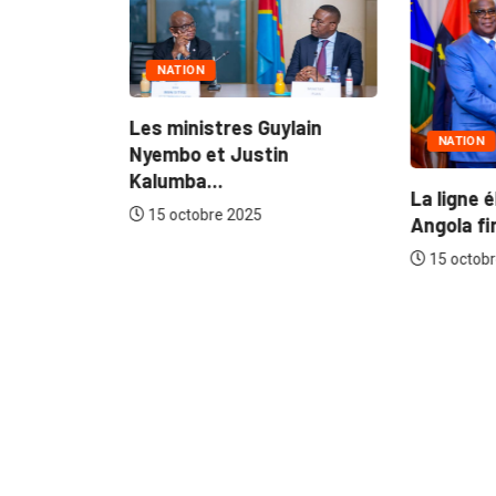
NATION
Les ministres Guylain
NATION
Nyembo et Justin
 quatre
Kalumba...
s...
La ligne 
15 octobre 2025
Angola fi
15 octobr