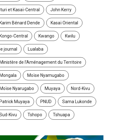
Ituri et Kasaï-Central
John Kerry
Karim Bénard Dende
Kasaï Oriental
Kongo-Central
Kwango
Kwilu
le journal
Lualaba
Ministère de l’Aménagement du Territoire
Mongala
Moïse Nyamugabo
Moïse Nyarugabo
Muyaya
Nord-Kivu
Patrick Muyaya
PNUD
Sama Lukonde
Sud-Kivu
Tshopo
Tshuapa