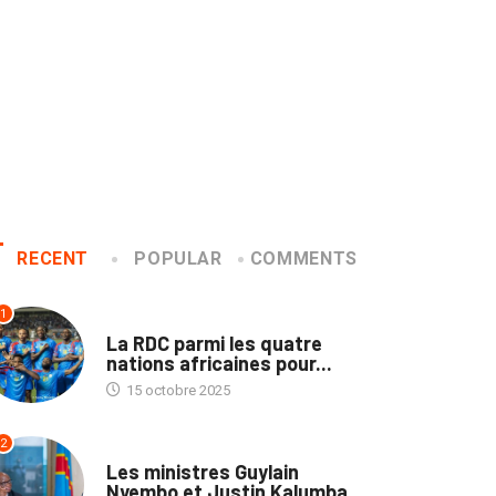
RECENT
POPULAR
COMMENTS
1
SPORTS
La RDC parmi les quatre
nations africaines pour...
15 octobre 2025
2
NATION
Les ministres Guylain
Nyembo et Justin Kalumba