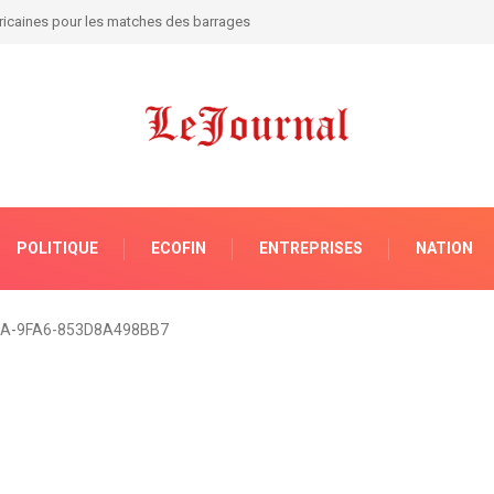
tin Kalumba cogitent sur les réformes utiles à l’entrepreneuriat !
POLITIQUE
ECOFIN
ENTREPRISES
NATION
A-9FA6-853D8A498BB7