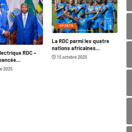
SPORTS
Le
Ny
La RDC parmi les quatre
Ka
nations africaines...
électrique RDC –
15 octobre 2025
nancée...
e 2025