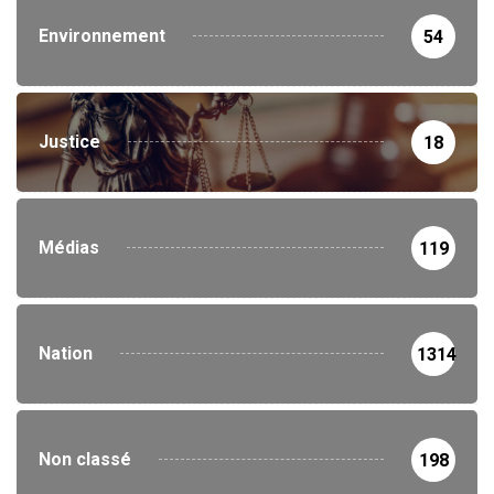
Environnement
54
Justice
18
Médias
119
Nation
1314
Non classé
198