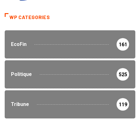
WP CATEGORIES
EcoFin
161
Politique
525
Tribune
119