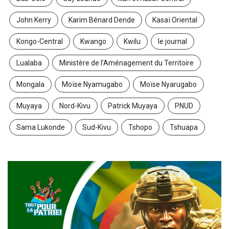
John Kerry
Karim Bénard Dende
Kasaï Oriental
Kongo-Central
Kwango
Kwilu
le journal
Lualaba
Ministère de l’Aménagement du Territoire
Mongala
Moïse Nyamugabo
Moïse Nyarugabo
Muyaya
Nord-Kivu
Patrick Muyaya
PNUD
Sama Lukonde
Sud-Kivu
Tshopo
Tshuapa