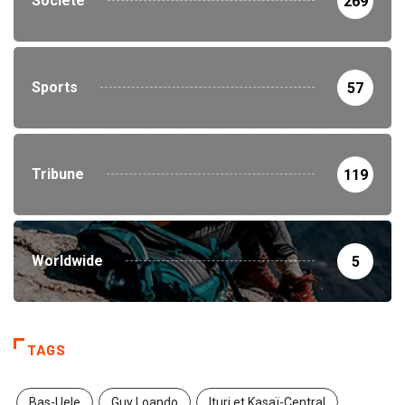
Société
269
Sports
57
Tribune
119
Worldwide
5
TAGS
Bas-Uele
Guy Loando
Ituri et Kasaï-Central