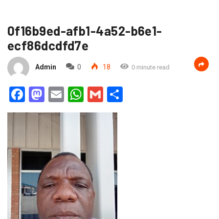
0f16b9ed-afb1-4a52-b6e1-
ecf86dcdfd7e
Admin
0
18
0 minute read
Facebook
Mastodon
Email
WhatsApp
Gmail
Partager