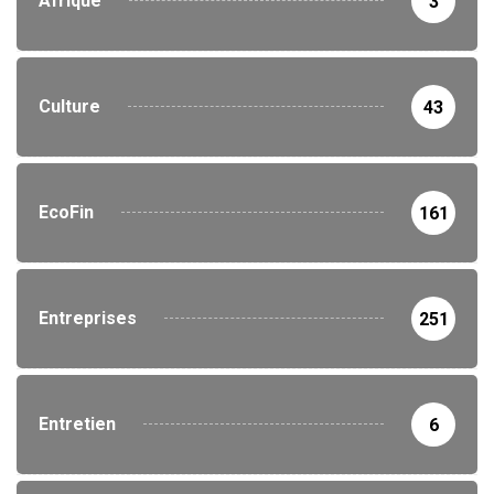
Afrique
3
Culture
43
EcoFin
161
Entreprises
251
Entretien
6