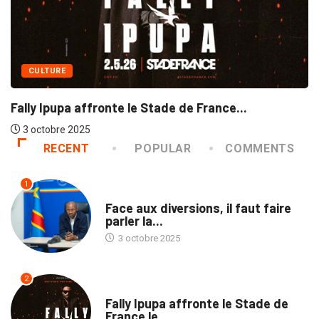
ENVIRON
a affronte le Stade de France...
Dans un en
 2025
3 octobre
RECENT
POPULAR
COMMENTS
1
TRIBUNE
Face aux diversions, il faut faire
parler la...
3 octobre 2025
2
CULTURE
Fally Ipupa affronte le Stade de
France le...