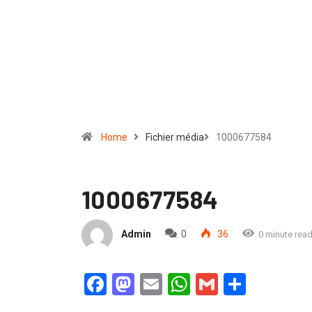
Home
Fichier média
1000677584
1000677584
Admin
0
36
0 minute rea
Facebook
Mastodon
Email
WhatsApp
Gmail
Partag