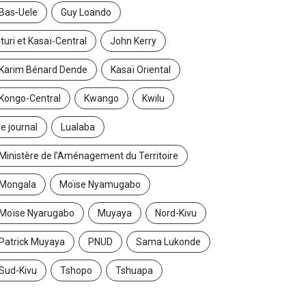
Ituri et Kasaï-Central
John Kerry
Karim Bénard Dende
Kasaï Oriental
Kongo-Central
Kwango
Kwilu
le journal
Lualaba
Ministère de l’Aménagement du Territoire
Mongala
Moïse Nyamugabo
Moïse Nyarugabo
Muyaya
Nord-Kivu
Patrick Muyaya
PNUD
Sama Lukonde
Sud-Kivu
Tshopo
Tshuapa