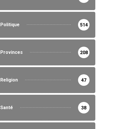
Politique
514
Provinces
208
Religion
47
Santé
38
Société
262