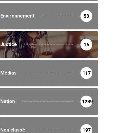
Environnement
53
Justice
16
Médias
117
Nation
1289
Non classé
197