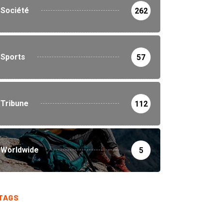
Sports
57
Tribune
112
Worldwide
5
TAGS
Bas-Uele
Guy Loando