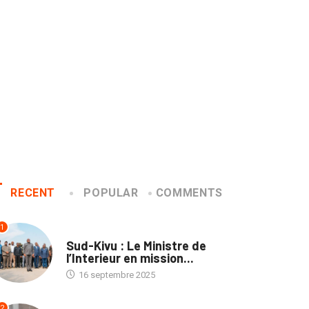
RECENT
POPULAR
COMMENTS
1
NATION
Sud-Kivu : Le Ministre de
l’Interieur en mission...
16 septembre 2025
2
NATION
MISE AU POINT DE LA CENI