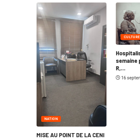
CULTURE
Hospitali
semaine 
R,...
 à l'Est:
16 septe
5
NATION
MISE AU POINT DE LA CENI
16 septembre 2025