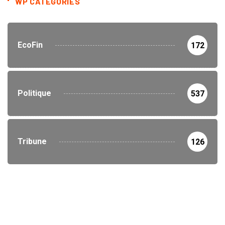
WP CATEGORIES
EcoFin
172
Politique
537
Tribune
126