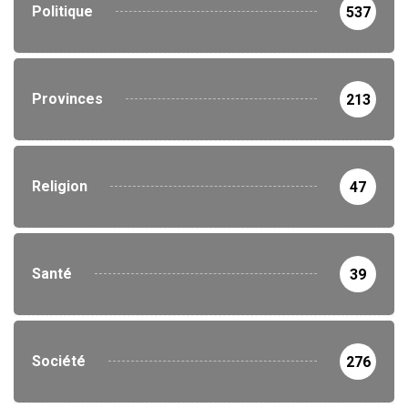
Politique
537
Provinces
213
Religion
47
Santé
39
Société
276