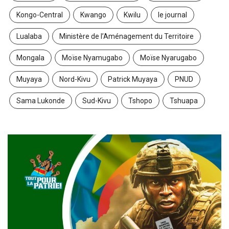
Kongo-Central
Kwango
Kwilu
le journal
Lualaba
Ministère de l’Aménagement du Territoire
Mongala
Moïse Nyamugabo
Moïse Nyarugabo
Muyaya
Nord-Kivu
Patrick Muyaya
PNUD
Sama Lukonde
Sud-Kivu
Tshopo
Tshuapa