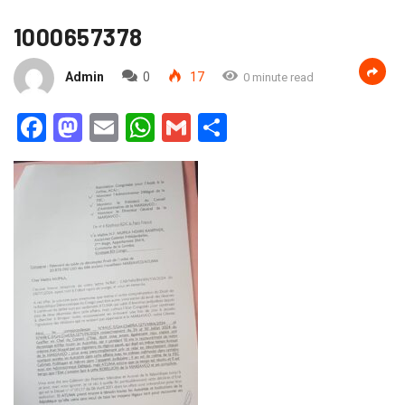
1000657378
Admin
0
17
0 minute read
Facebook
Mastodon
Email
WhatsApp
Gmail
Partager