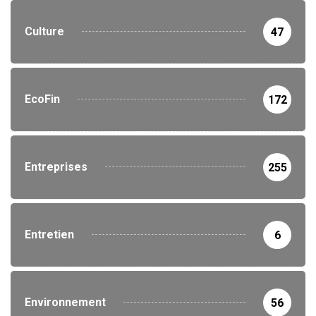
Culture
47
EcoFin
172
Entreprises
255
Entretien
6
Environnement
56