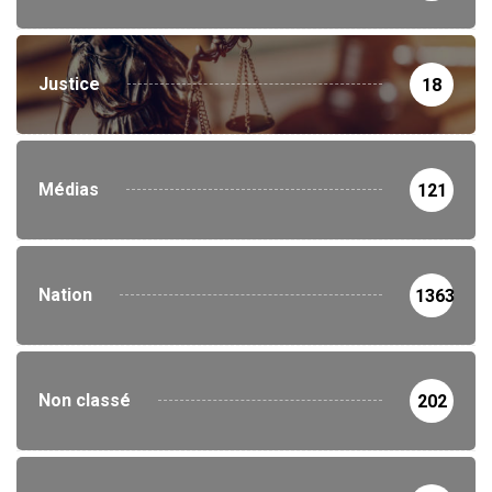
Justice
18
Médias
121
Nation
1363
Non classé
202