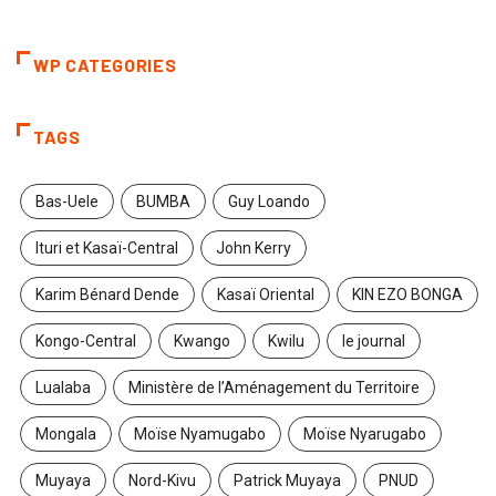
WP CATEGORIES
TAGS
Bas-Uele
BUMBA
Guy Loando
Ituri et Kasaï-Central
John Kerry
Karim Bénard Dende
Kasaï Oriental
KIN EZO BONGA
Kongo-Central
Kwango
Kwilu
le journal
Lualaba
Ministère de l’Aménagement du Territoire
Mongala
Moïse Nyamugabo
Moïse Nyarugabo
Muyaya
Nord-Kivu
Patrick Muyaya
PNUD