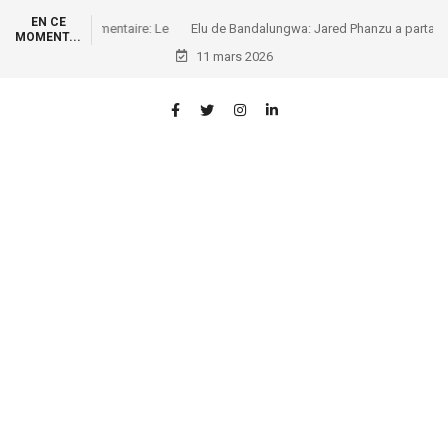
EN CE
Elu de Bandalungwa: Jared Phanzu a partagé les pagnes
MOMENT...
commémoratifs du 8 Mars aux mamans de sa juridiction
11 mars 2026