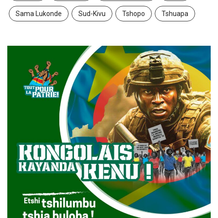
Sama Lukonde
Sud-Kivu
Tshopo
Tshuapa