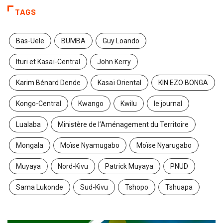
TAGS
Bas-Uele
BUMBA
Guy Loando
Ituri et Kasaï-Central
John Kerry
Karim Bénard Dende
Kasaï Oriental
KIN EZO BONGA
Kongo-Central
Kwango
Kwilu
le journal
Lualaba
Ministère de l’Aménagement du Territoire
Mongala
Moïse Nyamugabo
Moïse Nyarugabo
Muyaya
Nord-Kivu
Patrick Muyaya
PNUD
Sama Lukonde
Sud-Kivu
Tshopo
Tshuapa