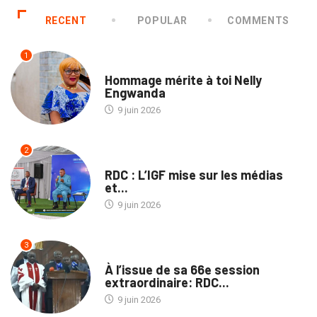
RECENT
POPULAR
COMMENTS
1
SOCIÉTÉ
Hommage mérite à toi Nelly
Engwanda
9 juin 2026
2
NATION
RDC : L’IGF mise sur les médias
et...
9 juin 2026
3
POLITIQUE
À l’issue de sa 66e session
extraordinaire: RDC...
9 juin 2026