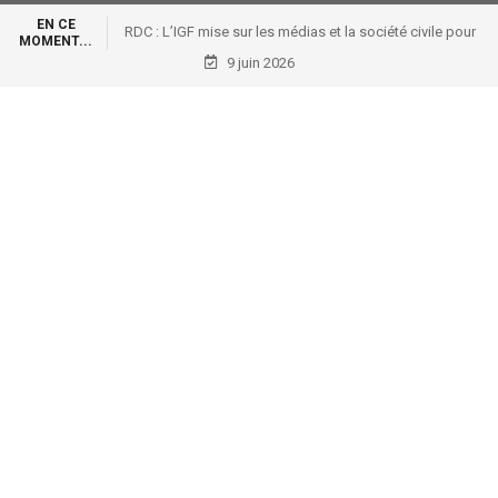
EN CE
RDC : L’IGF mise sur les médias et la société civile pour
MOMENT...
renforcer le contrôle citoyen
9 juin 2026