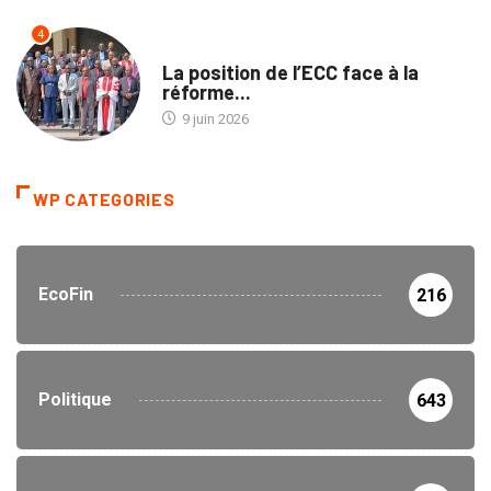
4
POLITIQUE
La position de l’ECC face à la
réforme...
9 juin 2026
WP CATEGORIES
EcoFin
216
Politique
643