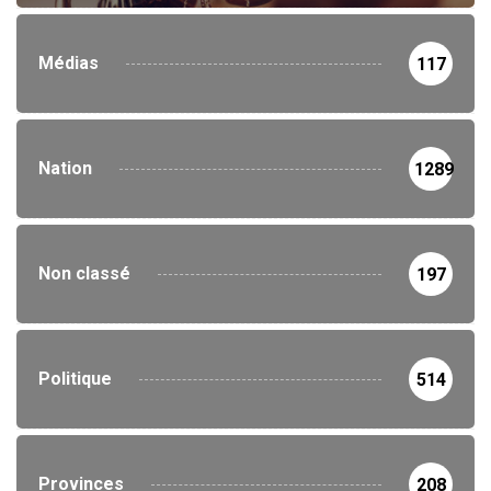
Médias
117
Nation
1289
Non classé
197
Politique
514
Provinces
208