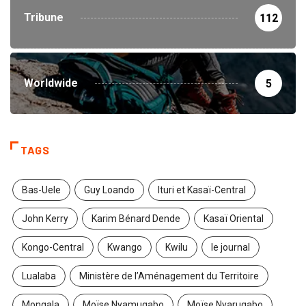
Tribune
112
Worldwide
5
TAGS
Bas-Uele
Guy Loando
Ituri et Kasaï-Central
John Kerry
Karim Bénard Dende
Kasaï Oriental
Kongo-Central
Kwango
Kwilu
le journal
Lualaba
Ministère de l’Aménagement du Territoire
Mongala
Moïse Nyamugabo
Moïse Nyarugabo