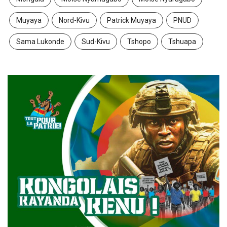
Muyaya
Nord-Kivu
Patrick Muyaya
PNUD
Sama Lukonde
Sud-Kivu
Tshopo
Tshuapa