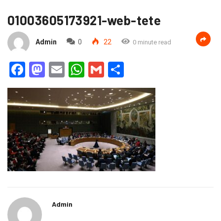
01003605173921-web-tete
Admin
0
22
0 minute read
Facebook
Mastodon
Email
WhatsApp
Gmail
Partager
Admin