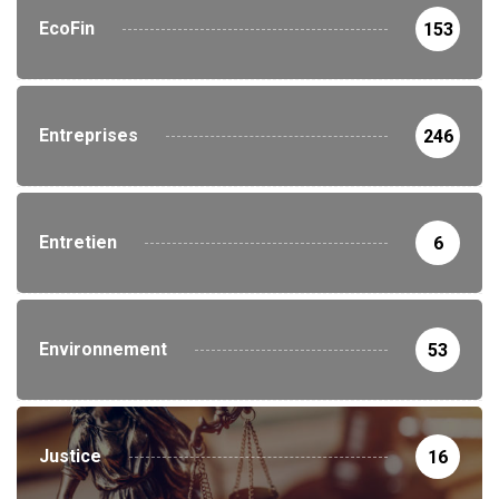
EcoFin
153
Entreprises
246
Entretien
6
Environnement
53
Justice
16