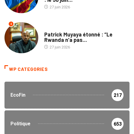
27 juin 2026
4
NON CLASSÉ
Patrick Muyaya étonné : “Le
Rwanda n’a pas...
27 juin 2026
WP CATEGORIES
EcoFin
217
Politique
653