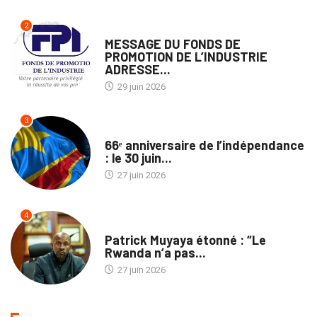
2
NATION
MESSAGE DU FONDS DE
PROMOTION DE L’INDUSTRIE
ADRESSE...
29 juin 2026
3
SOCIÉTÉ
66ᵉ anniversaire de l’indépendance
: le 30 juin...
27 juin 2026
4
NON CLASSÉ
Patrick Muyaya étonné : “Le
Rwanda n’a pas...
27 juin 2026