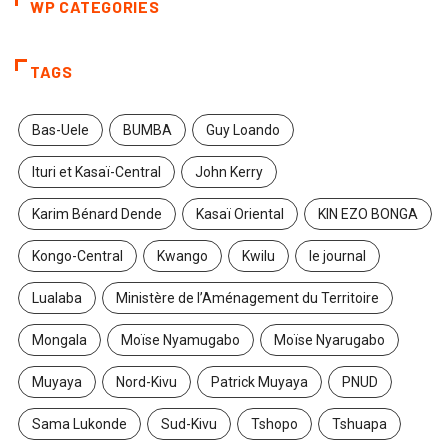
WP CATEGORIES
TAGS
Bas-Uele
BUMBA
Guy Loando
Ituri et Kasaï-Central
John Kerry
Karim Bénard Dende
Kasaï Oriental
KIN EZO BONGA
Kongo-Central
Kwango
Kwilu
le journal
Lualaba
Ministère de l’Aménagement du Territoire
Mongala
Moïse Nyamugabo
Moïse Nyarugabo
Muyaya
Nord-Kivu
Patrick Muyaya
PNUD
Sama Lukonde
Sud-Kivu
Tshopo
Tshuapa