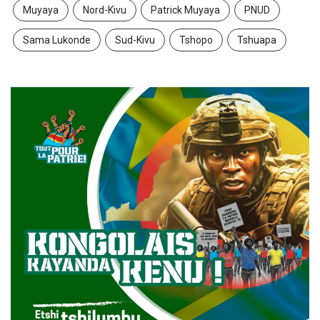
Muyaya
Nord-Kivu
Patrick Muyaya
PNUD
Sama Lukonde
Sud-Kivu
Tshopo
Tshuapa