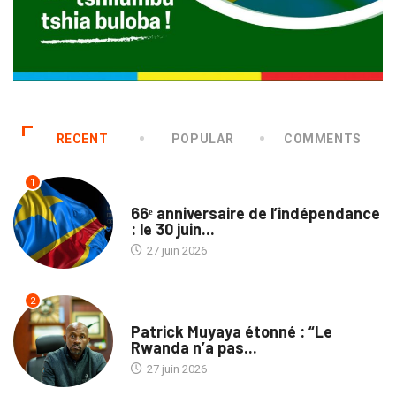
RECENT
POPULAR
COMMENTS
1
SOCIÉTÉ
66ᵉ anniversaire de l’indépendance
: le 30 juin...
27 juin 2026
2
NON CLASSÉ
Patrick Muyaya étonné : “Le
Rwanda n’a pas...
27 juin 2026