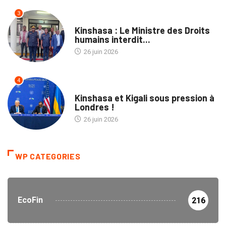
3
NATION
Kinshasa : Le Ministre des Droits
humains interdit...
26 juin 2026
4
POLITIQUE
Kinshasa et Kigali sous pression à
Londres !
26 juin 2026
WP CATEGORIES
EcoFin
216