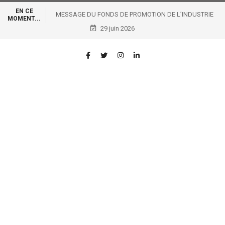
EN CE
MESSAGE DU FONDS DE PROMOTION DE L’INDUSTRIE
MOMENT...
ADRESSE AU PRESIDENT DE LA REPUBLIQUE, CHEF DE
29 juin 2026
L’ETAT A L’OCCASION DU 66ᵉᵐᵉ ANNIVERSAIRE DE
L’INDEPENDANCE DE LA REPUBLIQUE DEMOCRATIQUE
DU CONGO