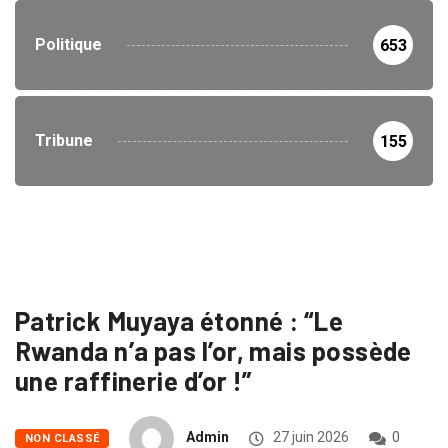
Politique
653
Tribune
155
Patrick Muyaya étonné : “Le
Rwanda n’a pas l’or, mais possède
une raffinerie d’or !”
Admin
27 juin 2026
0
NON CLASSÉ