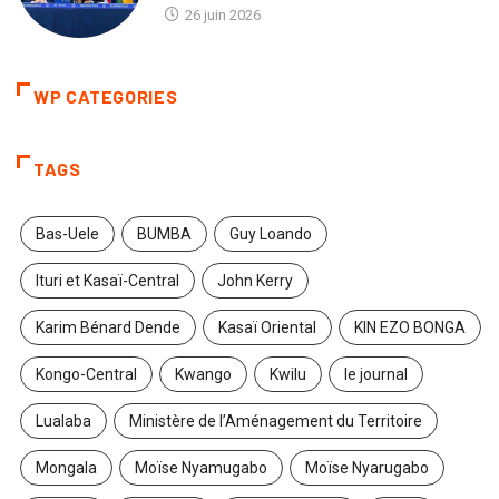
26 juin 2026
WP CATEGORIES
TAGS
Bas-Uele
BUMBA
Guy Loando
Ituri et Kasaï-Central
John Kerry
Karim Bénard Dende
Kasaï Oriental
KIN EZO BONGA
Kongo-Central
Kwango
Kwilu
le journal
Lualaba
Ministère de l’Aménagement du Territoire
Mongala
Moïse Nyamugabo
Moïse Nyarugabo