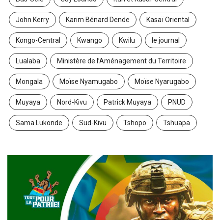
John Kerry
Karim Bénard Dende
Kasaï Oriental
Kongo-Central
Kwango
Kwilu
le journal
Lualaba
Ministère de l’Aménagement du Territoire
Mongala
Moïse Nyamugabo
Moïse Nyarugabo
Muyaya
Nord-Kivu
Patrick Muyaya
PNUD
Sama Lukonde
Sud-Kivu
Tshopo
Tshuapa