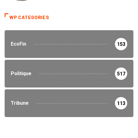
WP CATEGORIES
EcoFin
153
Politique
517
Tribune
113