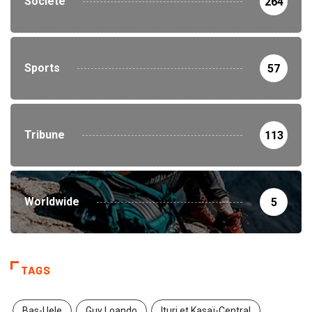
Société
264
Sports
57
Tribune
113
Worldwide
5
TAGS
Bas-Uele
Guy Loando
Ituri et Kasaï-Central