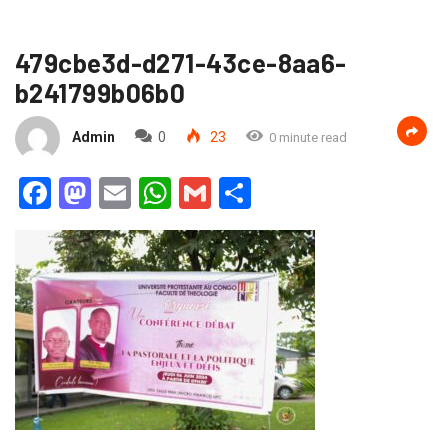
479cbe3d-d271-43ce-8aa6-
b241799b06b0
Admin
0
23
0 minute read
Facebook
Mastodon
Email
WhatsApp
Gmail
Partager