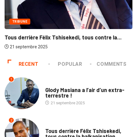
Te
2
TRIBUNE
s derrière Félix Tshisekedi, tous contre la...
1 septembre 2025
RECENT
POPULAR
COMMENTS
1
SOCIÉTÉ
Glody Masiana a l’air d’un extra-
terrestre !
21 septembre 2025
2
TRIBUNE
Tous derrière Félix Tshisekedi,
tous contre la balkanisation...