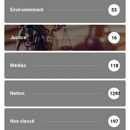
Environnement
53
Justice
16
Médias
118
Nation
1293
Non classé
197