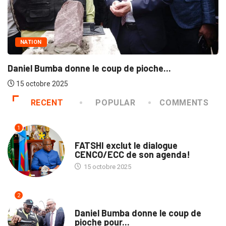
SOCIÉTÉ
Commission natio
ne le coup de pioche...
Kinshasa :...
15 octobre 2025
RECENT
POPULAR
COMMENTS
1
POLITIQUE
FATSHI exclut le dialogue
CENCO/ECC de son agenda!
15 octobre 2025
2
NATION
Daniel Bumba donne le coup de
pioche pour...