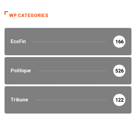
WP CATEGORIES
EcoFin
166
Politique
526
Tribune
122