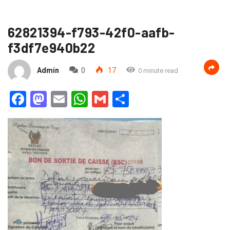
62821394-f793-42f0-aafb-
f3df7e940b22
Admin
0
17
0 minute read
Facebook
Mastodon
Email
WhatsApp
Gmail
Partager