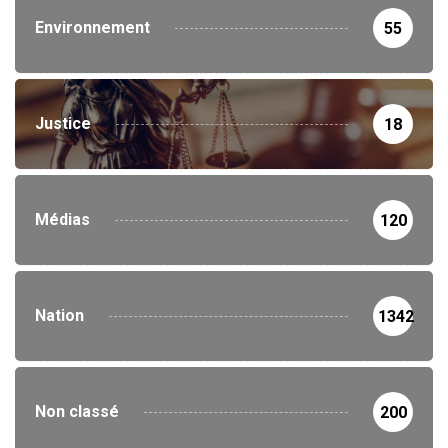
Environnement
55
Justice
18
Médias
120
Nation
1342
Non classé
200