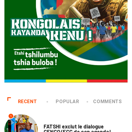
RECENT
POPULAR
COMMENTS
1
POLITIQUE
FATSHI exclut le dialogue
CENCO/ECC de son agenda!