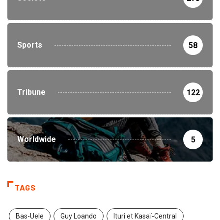
Sports
58
Tribune
122
Worldwide
5
TAGS
Bas-Uele
Guy Loando
Ituri et Kasaï-Central