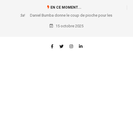
EN CE MOMENT...
Daniel Bumba donne le coup de pioche pour les travaux de
modernisation du “terrain Allemagne” de Bandal !
15 octobre 2025