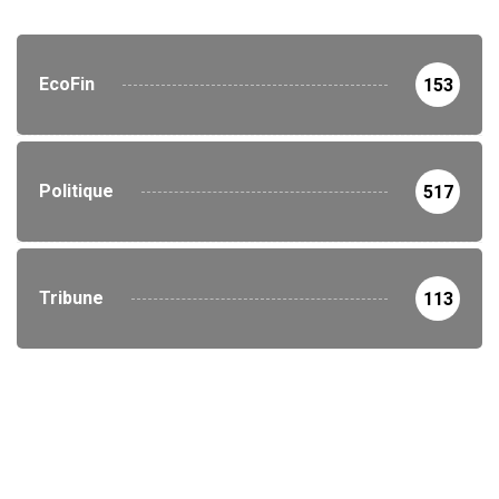
EcoFin
153
Politique
517
Tribune
113