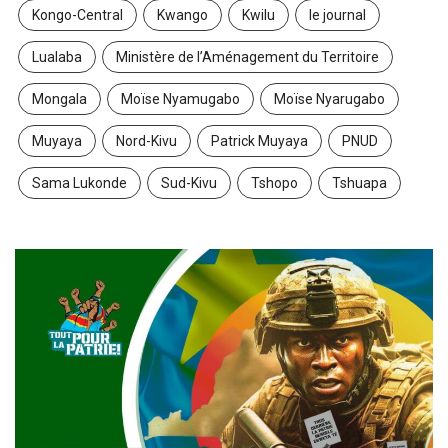
Kongo-Central
Kwango
Kwilu
le journal
Lualaba
Ministère de l’Aménagement du Territoire
Mongala
Moïse Nyamugabo
Moïse Nyarugabo
Muyaya
Nord-Kivu
Patrick Muyaya
PNUD
Sama Lukonde
Sud-Kivu
Tshopo
Tshuapa