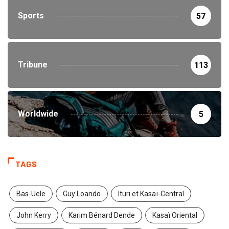
Sports
57
Tribune
113
Worldwide
5
TAGS
Bas-Uele
Guy Loando
Ituri et Kasaï-Central
John Kerry
Karim Bénard Dende
Kasaï Oriental