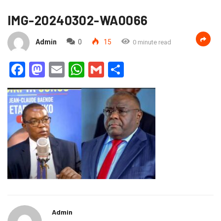
IMG-20240302-WA0066
Admin
0
15
0 minute read
Facebook
Mastodon
Email
WhatsApp
Gmail
Partager
Admin