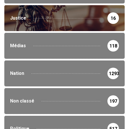
Justice
16
Médias
118
Nation
1293
Non classé
197
Politique
517