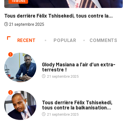
E
ière Félix Tshisekedi, tous contre la...
embre 2025
RECENT
POPULAR
COMMENTS
1
SOCIÉTÉ
Glody Masiana a l’air d’un extra-
terrestre !
21 septembre 2025
2
TRIBUNE
Tous derrière Félix Tshisekedi,
tous contre la balkanisation...
21 septembre 2025