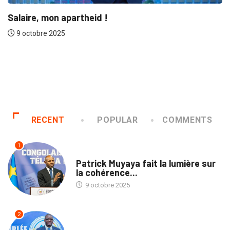
!
NATION
Le “racisme” dans le se
congolais...:...
9 octobre 2025
RECENT
POPULAR
COMMENTS
1
NATION
Patrick Muyaya fait la lumière sur
la cohérence...
9 octobre 2025
2
TRIBUNE