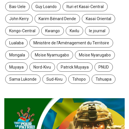
Bas-Uele
Guy Loando
Ituri et Kasaï-Central
John Kerry
Karim Bénard Dende
Kasaï Oriental
Kongo-Central
Kwango
Kwilu
le journal
Lualaba
Ministère de l’Aménagement du Territoire
Mongala
Moïse Nyamugabo
Moïse Nyarugabo
Muyaya
Nord-Kivu
Patrick Muyaya
PNUD
Sama Lukonde
Sud-Kivu
Tshopo
Tshuapa