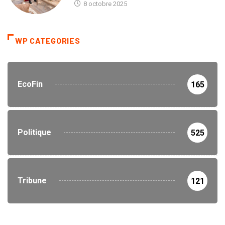
8 octobre 2025
WP CATEGORIES
EcoFin
165
Politique
525
Tribune
121