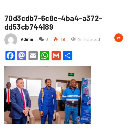
70d3cdb7-6c8e-4ba4-a372-
dd53cb744189
Admin
0
18
0 minute read
Facebook
Mastodon
Email
WhatsApp
Gmail
Partager