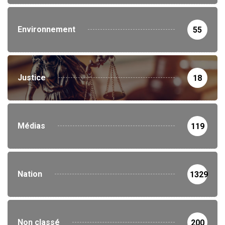
Environnement
55
Justice
18
Médias
119
Nation
1329
Non classé
200