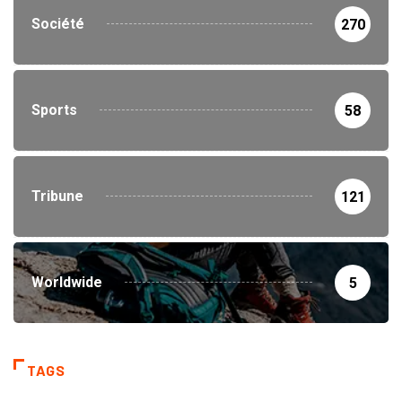
Société
270
Sports
58
Tribune
121
Worldwide
5
TAGS