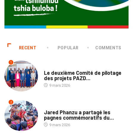
RECENT
POPULAR
COMMENTS
1
NATION
Le deuxième Comité de pilotage
des projets PAZD...
9 mars 2026
2
NATION
Jared Phanzu a partagé les
pagnes commémoratifs du...
9 mars 2026