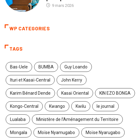
9 mars 2026
WP CATEGORIES
TAGS
Bas-Uele
BUMBA
Guy Loando
Ituri et Kasaï-Central
John Kerry
Karim Bénard Dende
Kasaï Oriental
KIN EZO BONGA
Kongo-Central
Kwango
Kwilu
le journal
Lualaba
Ministère de l’Aménagement du Territoire
Mongala
Moïse Nyamugabo
Moïse Nyarugabo