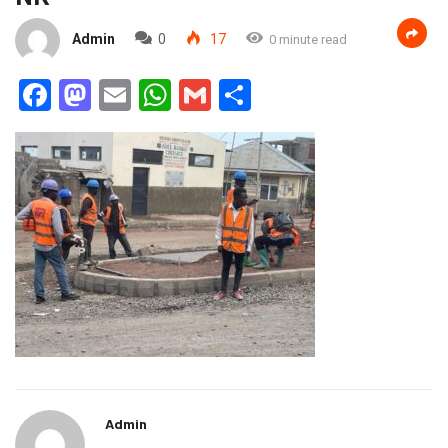
Admin
0
17
0 minute read
Facebook
Mastodon
Email
WhatsApp
Gmail
Partager
Admin