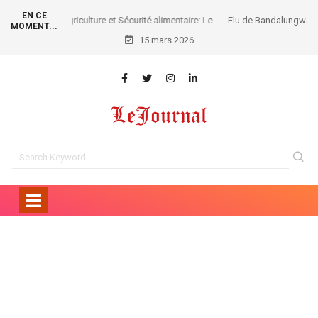
EN CE
Elu de Bandalungwa: Jared Phanzu a partagé les pagnes
MOMENT...
commémoratifs du 8 Mars aux mamans de sa juridiction
15 mars 2026