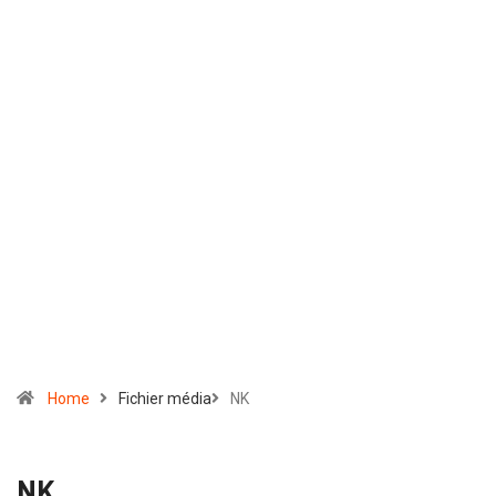
Home
Fichier média
NK
NK