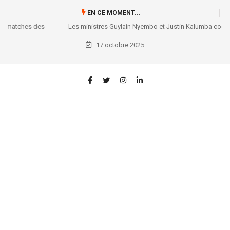
EN CE MOMENT...
Les ministres Guylain Nyembo et Justin Kalumba cogitent sur les
réformes utiles à l’entrepreneuriat !
17 octobre 2025