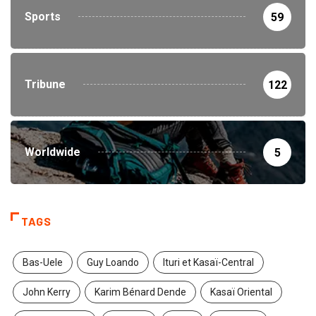
Sports
59
Tribune
122
Worldwide
5
TAGS
Bas-Uele
Guy Loando
Ituri et Kasaï-Central
John Kerry
Karim Bénard Dende
Kasaï Oriental