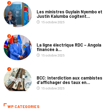
2
NATION
Les ministres Guylain Nyembo et
Justin Kalumba cogitent...
15 octobre 2025
3
NATION
La ligne électrique RDC – Angola
financée à...
15 octobre 2025
4
ECOFIN
BCC: Interdiction aux cambistes
d’affichager des taux en...
15 octobre 2025
WP CATEGORIES