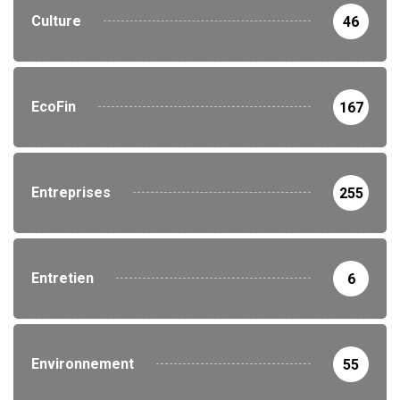
Culture
46
EcoFin
167
Entreprises
255
Entretien
6
Environnement
55