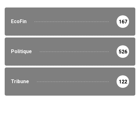
EcoFin
167
Politique
526
Tribune
122