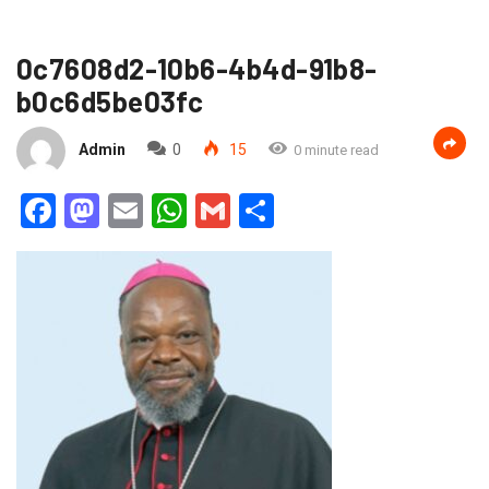
0c7608d2-10b6-4b4d-91b8-
b0c6d5be03fc
Admin
0
15
0 minute read
Facebook
Mastodon
Email
WhatsApp
Gmail
Partager