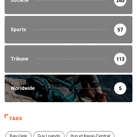
Société
265
Sports
57
Tribune
113
Worldwide
5
TAGS
Bas-Uele
Guy Loando
Ituri et Kasaï-Central