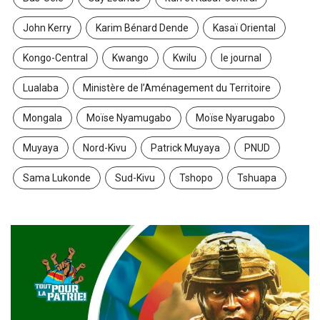
John Kerry
Karim Bénard Dende
Kasaï Oriental
Kongo-Central
Kwango
Kwilu
le journal
Lualaba
Ministère de l’Aménagement du Territoire
Mongala
Moïse Nyamugabo
Moïse Nyarugabo
Muyaya
Nord-Kivu
Patrick Muyaya
PNUD
Sama Lukonde
Sud-Kivu
Tshopo
Tshuapa