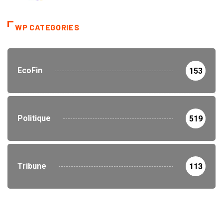
WP CATEGORIES
EcoFin
153
Politique
519
Tribune
113