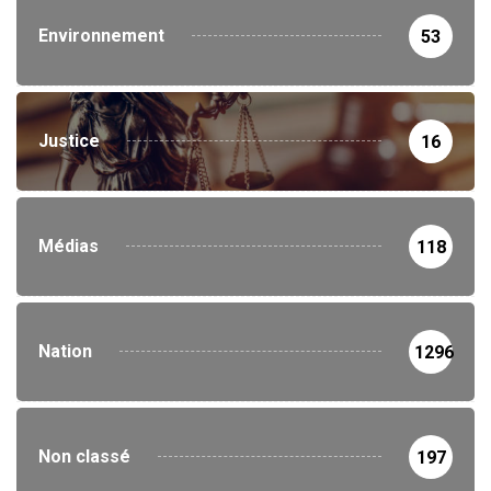
Environnement
53
Justice
16
Médias
118
Nation
1296
Non classé
197